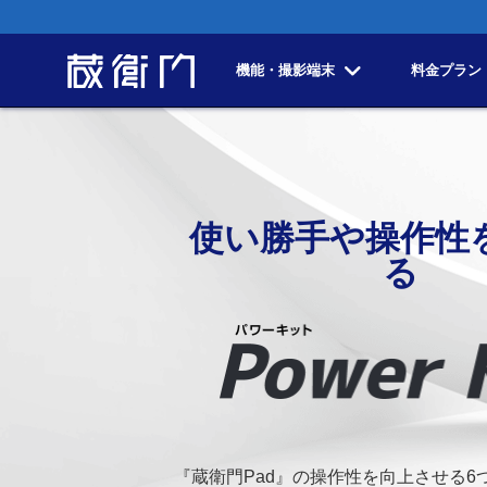
機能・撮影端末
料金プラン
PowerKit（パワーキット）
使い勝手や操作性
る
『蔵衛門Pad』の操作性を向上させる6