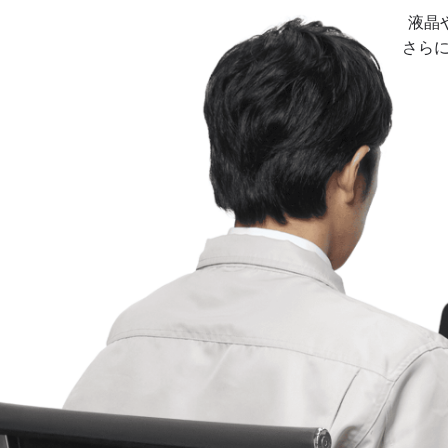
液晶
さら