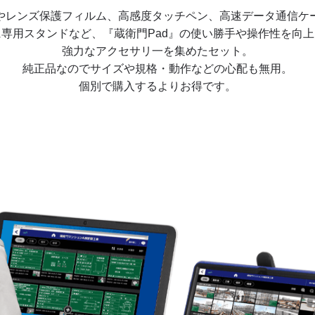
やレンズ保護フィルム、
高感度タッチペン、高速データ通信
ケ
に専用スタンドなど、
『蔵衛門Pad』の使い勝手や操作性を
向上
強力なアクセサリ一を
集めたセット。
純正品なのでサイズや
規格・動作などの心配も無用。
個別で購入するよりお得です。