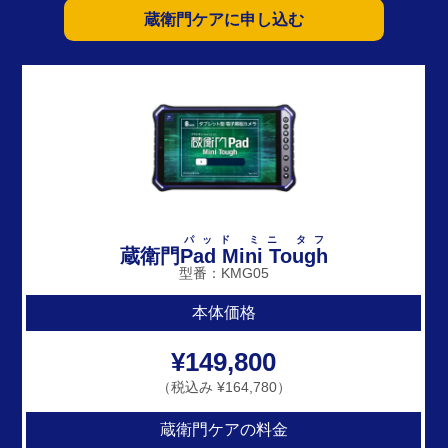
蔵衛門ケアに申し込む
パッド ミニ タフ
蔵衛門
Pad Mini Tough
型番：KMG05
本体価格
¥149,800
（税込み ¥164,780）
蔵衛門ケアの料金