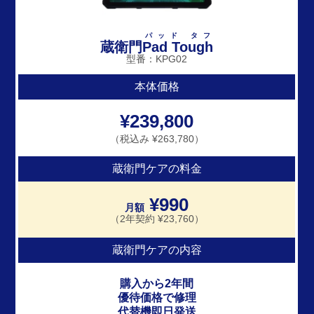
パッド タフ
蔵衛門
Pad Tough
型番：KPG02
本体価格
¥239,800
（税込み ¥263,780）
蔵衛門ケアの料金
¥990
月額
（2年契約 ¥23,760）
蔵衛門ケアの内容
購入から2年間
優待価格で修理
代替機即日発送