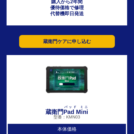
購入から2年間
優待価格で修理
代替機即日発送
蔵衛門ケアに申し込む
パッド ミニ
蔵衛門
Pad Mini
型番：KMN03
本体価格