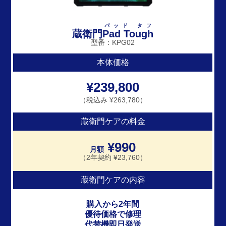
パッド タフ
蔵衛門
Pad Tough
型番：KPG02
本体価格
¥239,800
（税込み ¥263,780）
蔵衛門ケアの料金
¥990
月額
（2年契約 ¥23,760）
蔵衛門ケアの内容
購入から2年間
優待価格で修理
代替機即日発送