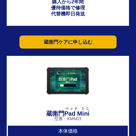
購入から2年間
優待価格で修理
代替機即日発送
蔵衛門ケアに申し込む
パッド ミニ
蔵衛門
Pad Mini
型番：KMN03
本体価格