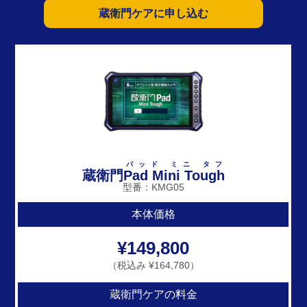
蔵衛門ケアに申し込む
パッド ミニ タフ
蔵衛門
Pad Mini Tough
型番：KMG05
本体価格
¥149,800
（税込み ¥164,780）
蔵衛門ケアの料金