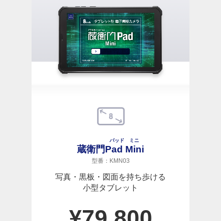
パッド ミニ
蔵衛門
Pad Mini
型番：KMN03
写真・黒板・図面を持ち歩ける
小型タブレット
¥
79,800