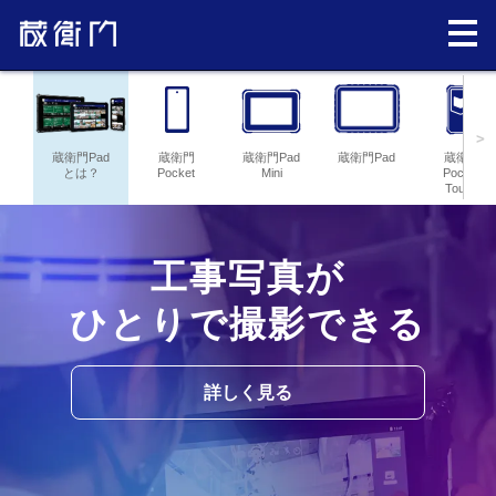
>
蔵衛門Pad
蔵衛門
蔵衛門Pad
蔵衛門Pad
蔵衛門
とは？
Pocket
Mini
Pocket
Tough
工事写真が
ひとりで撮影できる
詳しく見る