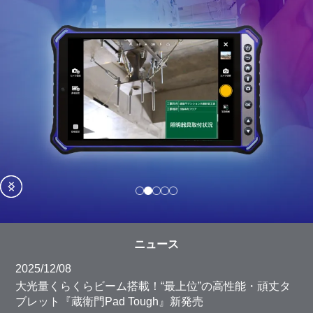
Item
2
ニュース
of
5
2025/12/08
大光量くらくらビーム搭載！“最上位”の高性能・頑丈タ
ブレット『蔵衛門Pad Tough』新発売