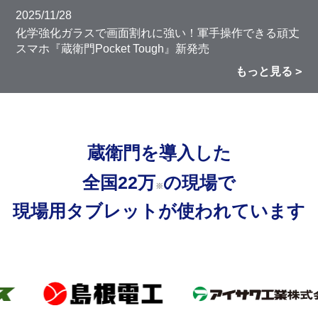
2025/11/28
化学強化ガラスで画面割れに強い！軍手操作できる頑丈
スマホ『蔵衛門Pocket Tough』新発売
もっと見る
蔵衛門を導入した
全国22万
の現場で
※
現場用タブレットが使われています