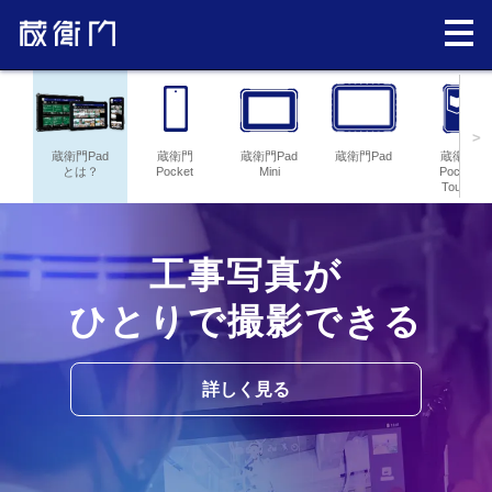
>
蔵衛門Pad
蔵衛門
蔵衛門Pad
蔵衛門Pad
蔵衛門
とは？
Pocket
Mini
Pocket
Tough
工事写真が
ひとりで撮影できる
詳しく見る