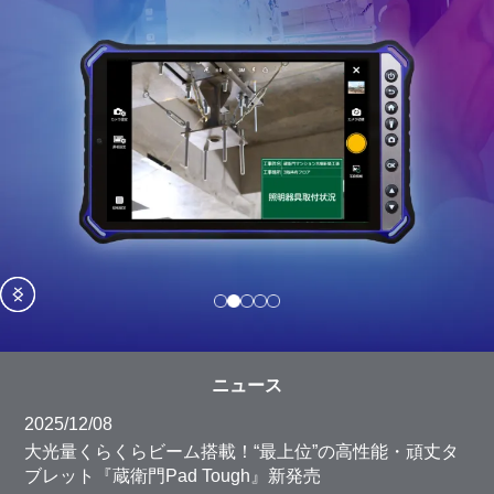
Item
2
ニュース
of
5
2025/12/08
大光量くらくらビーム搭載！“最上位”の高性能・頑丈タ
ブレット『蔵衛門Pad Tough』新発売