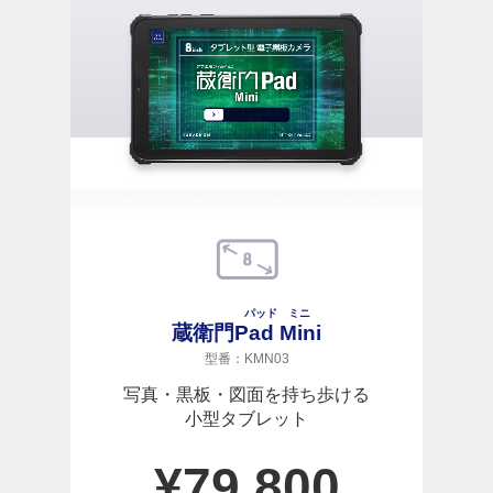
パッド ミニ
蔵衛門
Pad Mini
型番：KMN03
写真・黒板・図面を持ち歩ける
小型タブレット
¥
79,800