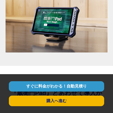
すぐに料金がわかる！自動見積り
『蔵衛門Pad』とあわせて導入が
購入へ進む
おすすめです