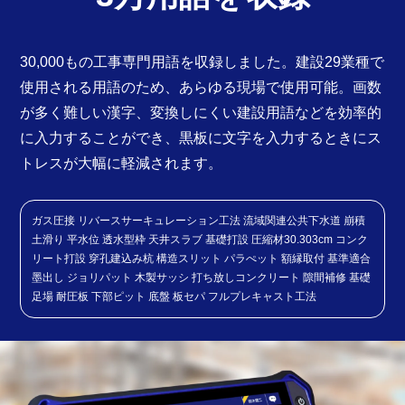
30,000もの工事専門用語を収録しました。建設29業種で
使用される用語のため、あらゆる現場で使用可能。画数
が多く難しい漢字、変換しにくい建設用語などを効率的
に入力することができ、黒板に文字を入力するときにス
トレスが大幅に軽減されます。
ガス圧接 リバースサーキュレーション工法 流域関連公共下水道 崩積
土滑り 平水位 透水型枠 天井スラブ 基礎打設 圧縮材30.303cm コンク
リート打設 穿孔建込み杭 構造スリット パラぺット 額縁取付 基準適合
墨出し ジョリパット 木製サッシ 打ち放しコンクリート 隙間補修 基礎
足場 耐圧板 下部ピット 底盤 板セパ フルプレキャスト工法