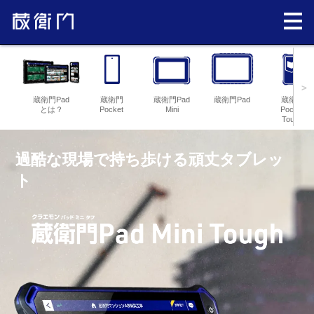
>
蔵衛門Pad
蔵衛門
蔵衛門Pad
蔵衛門Pad
蔵衛門
とは？
Pocket
Mini
Pocket
Tough
過酷な現場で持ち歩ける頑丈タブレッ
ト