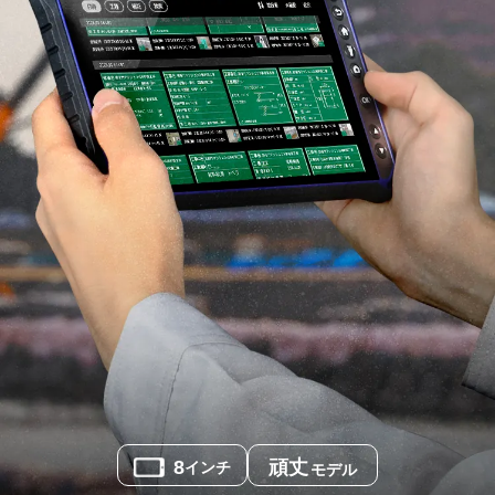
8
頑丈
インチ
モデル