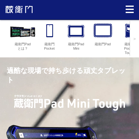
>
蔵衛門Pad
蔵衛門
蔵衛門Pad
蔵衛門Pad
蔵衛門
とは？
Pocket
Mini
Pocket
Tough
過酷な現場で持ち歩ける頑丈タブレッ
ト