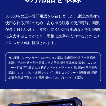
30,000もの工事専門用語を収録しました。建設29業種で
使用される用語のため、あらゆる現場で使用可能。画数
が多く難しい漢字、変換しにくい建設用語などを効率的
に入力することができ、黒板に文字を入力するときにス
トレスが大幅に軽減されます。
ガス圧接 リバースサーキュレーション工法 流域関連公共下水道 崩積
土滑り 平水位 透水型枠 天井スラブ 基礎打設 圧縮材30.303cm コンク
リート打設 穿孔建込み杭 構造スリット パラぺット 額縁取付 基準適合
墨出し ジョリパット 木製サッシ 打ち放しコンクリート 隙間補修 基礎
足場 耐圧板 下部ピット 底盤 板セパ フルプレキャスト工法