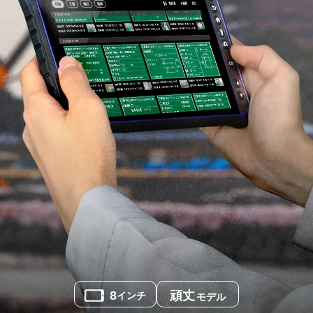
8
頑丈
インチ
モデル