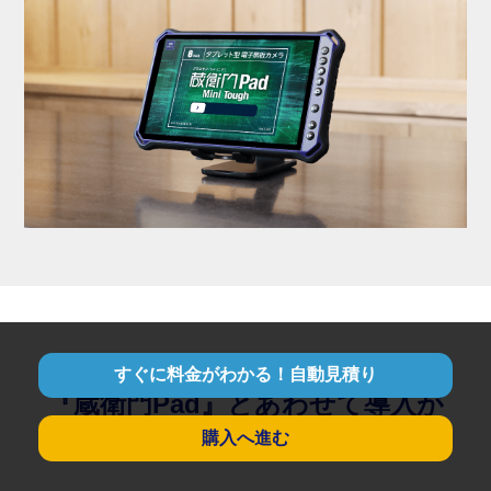
すぐに料金がわかる！自動見積り
『蔵衛門Pad』とあわせて導入が
購入へ進む
おすすめです