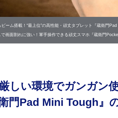
ビーム搭載！“最上位”の高性能・頑丈タブレット『蔵衛門Pad T
で画面割れに強い！軍手操作できる頑丈スマホ『蔵衛門Pocket 
厳しい環境でガンガン
門Pad Mini Tough』