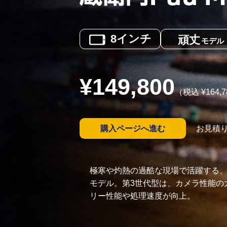
8
インチ
頑丈
モデル
¥
149,800
（税込 ¥
164,7
購入ページへ進む
お見積
極寒や灼熱の過酷な現場で活躍する、
モデル。第3世代型は、カメラ性能の
リー性能や処理速度が向上。