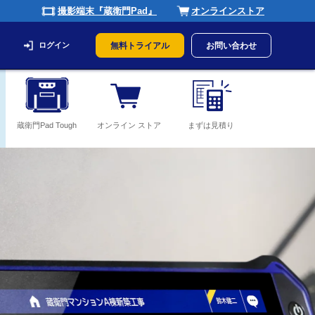
撮影端末『蔵衛門Pad』
オンラインストア
ログイン
無料トライアル
お問い合わせ
蔵衛門Pad Tough
オンライン ストア
まずは見積り