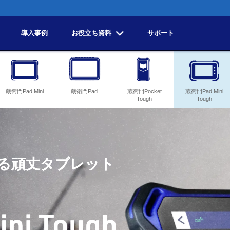
導入事例
お役立ち資料
サポート
蔵衛門Pad Mini
蔵衛門Pad
蔵衛門Pocket
蔵衛門Pad Mini
Tough
Tough
る頑丈タブレット