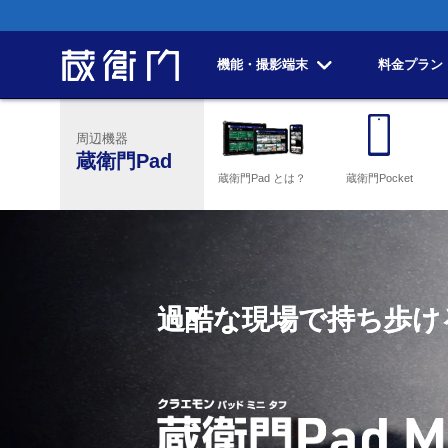
機能・撮影端末
料金プラン
周辺機器
蔵衛門Pad
蔵衛門Pad とは？
蔵衛門Pocket
過酷な現場で持ち歩け