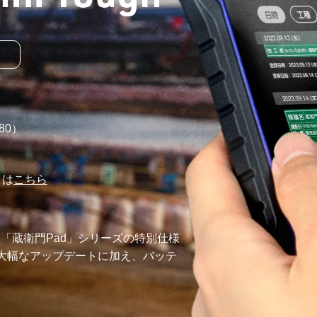
80
）
りは
こちら
「蔵衛門Pad」シリーズの特別仕様
大幅なアップデートに加え、バッテ