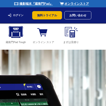
撮影端末『蔵衛門Pad』
オンラインストア
ログイン
無料トライアル
お問い合わせ
蔵衛門Pad Tough
オンライン ストア
まずは見積り