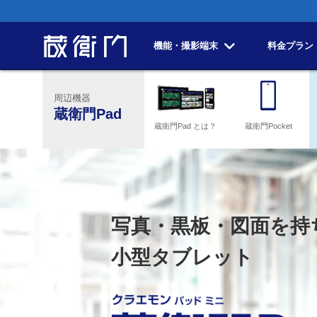
機能・撮影端末
料金プラン
周辺機器
蔵衛門Pad
蔵衛門Pad とは？
蔵衛門Pocket
写真・黒板・図面を持
小型タブレット