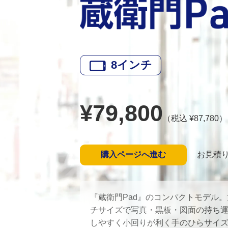
8
インチ
¥
79,800
（税込 ¥
87,780
）
購入ページへ進む
お見積
『蔵衛門Pad』のコンパクトモデル
チサイズで写真・黒板・図面の持ち
しやすく小回りが利く手のひらサイ