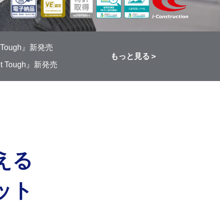
ough』新発売
もっと見る
Tough』新発売
える
ット