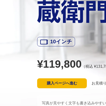
10
インチ
¥
119,800
（税込 ¥
131,7
購入ページへ進む
お見積
写真が見やすく文字も書き込みやすい