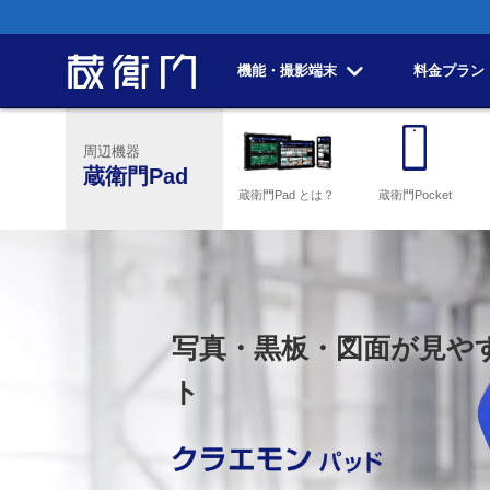
機能・撮影端末
料金プラン
周辺機器
蔵衛門Pad
蔵衛門Pad とは？
蔵衛門Pocket
写真・黒板・図面が見や
ト