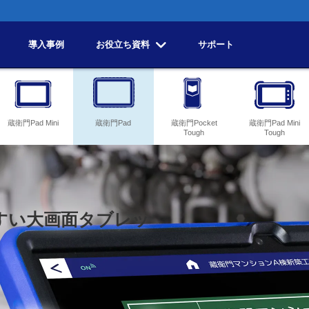
導入事例
お役立ち資料
サポート
蔵衛門Pad Mini
蔵衛門Pad
蔵衛門Pocket
蔵衛門Pad Mini
Tough
Tough
すい大画面タブレッ