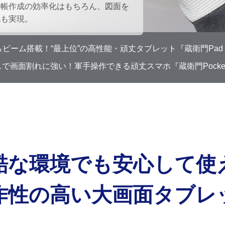
台帳作成の効率化はもちろん、図面を
化も実現。
ビーム搭載！“最上位”の高性能・頑丈タブレット『蔵衛門Pad T
で画面割れに強い！軍手操作できる頑丈スマホ『蔵衛門Pocket 
酷な環境でも安心して使
作性の高い
大画面タブレ