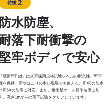
2
特徴
防水防塵、
耐落下耐衝撃の
堅牢ボディで安心
『蔵衛門Pad』は米軍採用規格試験レベルの耐久性、堅牢
性を保持。雨やほこりの多い現場でも使える、IPX8の防水
とIP6Xの防塵に対応。また、耐衝撃ケース標準装備に加
え、高さ1mからの落下試験をクリアしています。