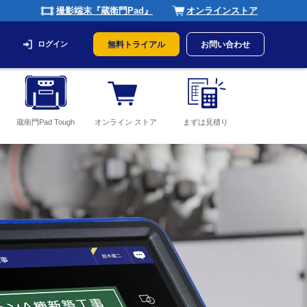
撮影端末『蔵衛門Pad』
オンラインストア
ログイン
無料トライアル
お問い合わせ
蔵衛門Pad Tough
オンライン ストア
まずは見積り