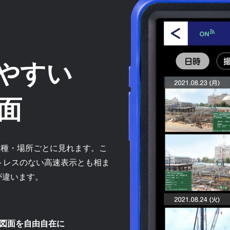
やすい
面
工種・場所ごとに見れます。こ
トレスのない高速表示とも相ま
が違います。
図面を自由自在に