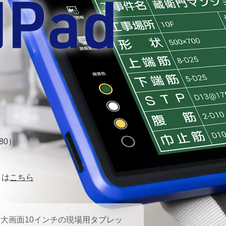
80
）
りは
こちら
大画面10インチの現場用タブレッ