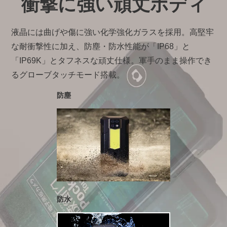
衝撃に強い頑丈ボディ
液晶には曲げや傷に強い化学強化ガラスを採用。高堅牢
な耐衝撃性に加え、防塵・防水性能が「IP68」と
「IP69K」とタフネスな頑丈仕様。軍手のまま操作でき
るグローブタッチモード搭載。
防塵
防水