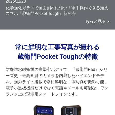
2025/11/28
化学強化ガラスで画面割れに強い！軍手操作できる頑丈
スマホ『蔵衛門Pocket Tough』新発売
もっと見る
常に鮮明な工事写真が撮れる
蔵衛門Pocket Toughの特徴
防塵防水耐衝撃の高堅牢ボディで、『蔵衛門Pad』シリ
ーズ史上最高画質のカメラを内蔵したハイエンドモデ
ル。強力ライト搭載で常に鮮明な工事写真が撮影可能。
電子小黒板機能だけでなく電話やメールも可能な、ワン
ランク上の現場用スマートフォンです。