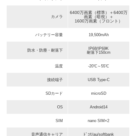
6400万画素（標準）＋6400万
画素（暗視）＋
カメラ
1600万画素（フロント）
バッテリー容量
19,500mAh
IP68/IP69K
防水・防塵・耐落下
耐落下150cm
温度
-20℃～55℃
接続端子
USB Type-C
SDカード
microSD
OS
Android14
SIM
nano SIM×2
音声通信キャリア
ﾄﾞｺﾓ/au/softbank