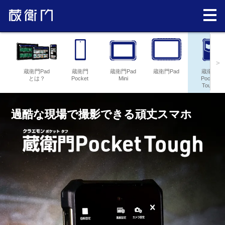
>
蔵衛門Pad
蔵衛門
蔵衛門Pad
蔵衛門Pad
蔵衛門
とは？
Pocket
Mini
Pocket
Tough
過酷な現場で撮影できる頑丈スマホ