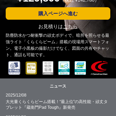
（税込 ¥
142,780
）
購入ページへ進む
お見積りは
こちら
防塵防水かつ耐衝撃の頑丈ボディで、暗所を照らせる最
強ライト「くらくらビーム」搭載の現場用スマートフォ
ン。電子小黒板の撮影だけでなく、図面の共有やチャッ
ト、通話も可能です。
ニュース
2025/12/08
大光量くらくらビーム搭載！“最上位”の高性能・頑丈タ
ブレット『蔵衛門Pad Tough』新発売