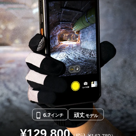
6.7
頑丈
インチ
モデル
¥
129,800