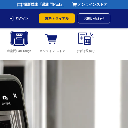
撮影端末『蔵衛門Pad』
オンラインストア
ログイン
無料トライアル
お問い合わせ
蔵衛門Pad Tough
オンライン ストア
まずは見積り