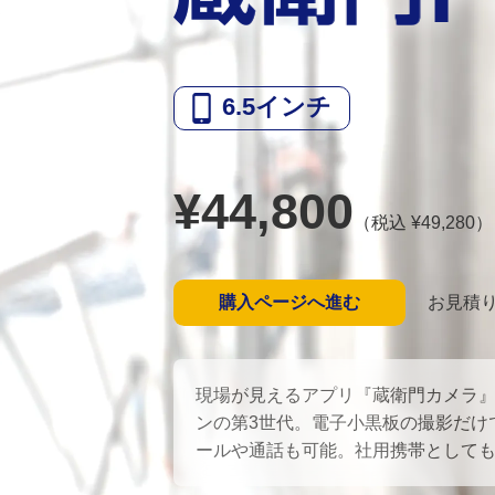
6.5
インチ
¥
44,800
（税込 ¥
49,280
）
購入ページへ進む
お見積
現場が見えるアプリ『蔵衛門カメラ
ンの第3世代。電子小黒板の撮影だけ
ールや通話も可能。社用携帯として