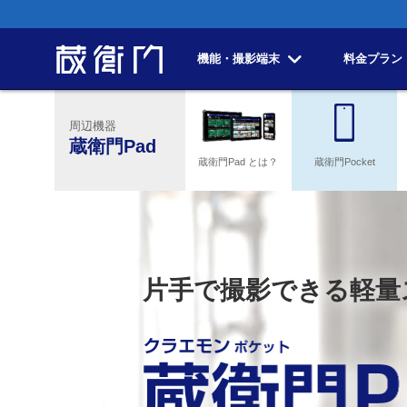
機能・撮影端末
料金プラン
周辺機器
蔵衛門Pad
蔵衛門Pad とは？
蔵衛門Pocket
片手で撮影できる軽量