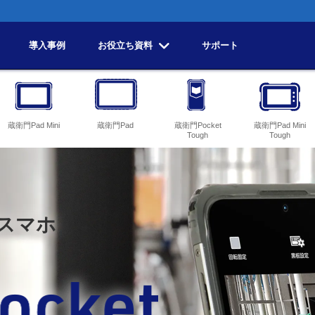
導入事例
お役立ち資料
サポート
蔵衛門Pad Mini
蔵衛門Pad
蔵衛門Pocket
蔵衛門Pad Mini
Tough
Tough
スマホ