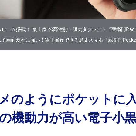
ビーム搭載！“最上位”の高性能・頑丈タブレット『蔵衛門Pad T
で画面割れに強い！軍手操作できる頑丈スマホ『蔵衛門Pocket 
メのように
ポケットに
の機動力が高い電子小