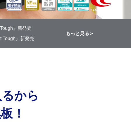
ough』新発売
もっと見る
Tough』新発売
入るから
黒板！