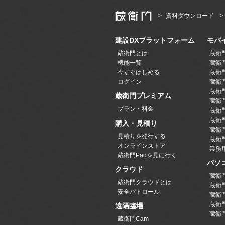
資料ダウンロード
建設DXプラットフォーム
モバ
蔵衛門とは
蔵衛
機能一覧
蔵衛門
今すぐはじめる
蔵衛門
ログイン
蔵衛門P
蔵衛門
蔵衛門プレミアム
蔵衛門P
プラン・料金
蔵衛門P
蔵衛門
購入・見積り
蔵衛
見積りを発行する
蔵衛門
オンラインストア
業務
蔵衛門Padを見に行く
パソ
クラウド
蔵衛
蔵衛門クラウドとは
蔵衛
安全パトロール
蔵衛
蔵衛
遠隔臨場
蔵衛
蔵衛門Cam