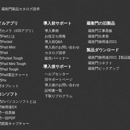
蔵衛門製品カタログ請求
イルアプリ
導入前サポート
蔵衛門の旧製品
門カメラ（iOSアプリ）
導入事例
蔵衛門工事黒板
Padとは
お役立ち情報
蔵衛門出来形
Pocket
導入前Q&A
蔵衛門御用達2021
ad Mini
導入前のお問い合わせ
製品ダウンロード
Pad
カタログ請求
蔵衛門御用達2021【製品
ocket Tough
販売パートナー
蔵衛門コネクト
ad Mini Tough
導入後サポート
蔵衛門ピックアップ
Pad Tough
ヘルプセンター
門Pad選定チャート
旧サポートページ
Pix
導入後のお問い合わせ
用タブレット
証明書一覧
コンソフト
下取りプログラム
門のパソコンソフトとは
門御用達DX
門一括黒板
門一括PDF
門図面キャプチャー