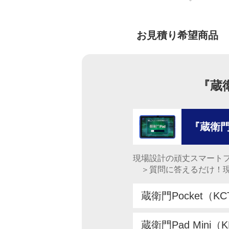
お見積り希望商品
『蔵
『蔵衛門
現場設計の頑丈スマート
＞質問に答えるだけ！現
蔵衛門Pocket（KC
蔵衛門Pad Mini（