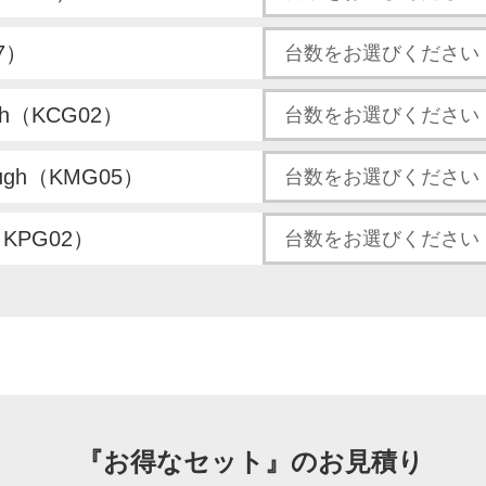
7）
gh（KCG02）
ough（KMG05）
（KPG02）
『お得なセット』の
お見積り