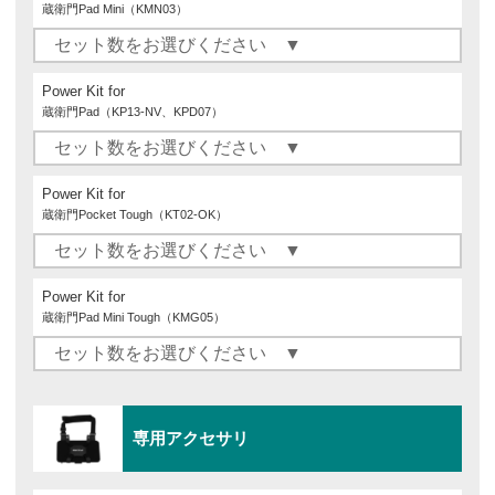
蔵衛門Pad Mini（KMN03）
Power Kit for
蔵衛門Pad（KP13-NV、KPD07）
Power Kit for
蔵衛門Pocket Tough（KT02-OK）
Power Kit for
蔵衛門Pad Mini Tough（KMG05）
専用アクセサリ