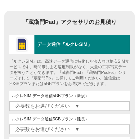
『蔵衛門Pad』アクセサリの
お見積り
データ通信『ルクレSIM』
『ルクレSIM』は、高速データ通信に特化した法人向け格安SIMサ
ービスです。時間帯による速度制限がなく、大量の工事写真デー
タを扱うことができます。『蔵衛門Pad』『蔵衛門Pocket』シリ
ーズそして『蔵衛門Pix』に挿してご利用ください。通信量は
20GBプランまたは5GBプランをお選びいただけます。
ルクレSIM データ通信5GBプラン（新規）
ルクレSIM データ通信5GBプラン（延長）