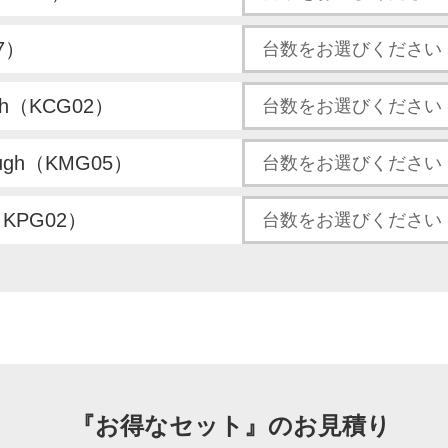
7）
gh（KCG02）
ough（KMG05）
（KPG02）
『お得なセット』の
お見積り