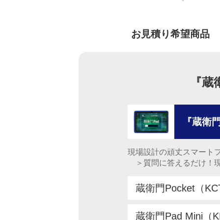
お見積り希望商品
『蔵
『蔵衛門
現場設計の頑丈スマート
＞質問に答えるだけ！現
蔵衛門Pocket（KC
蔵衛門Pad Mini（