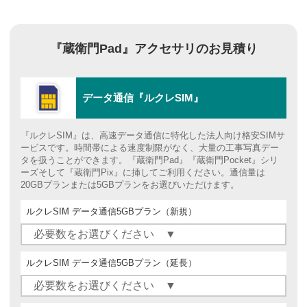
『蔵衛門Pad』アクセサリの
お見積り
データ通信『ルクレSIM』
『ルクレSIM』は、高速データ通信に特化した法人向け格安SIMサ
ービスです。時間帯による速度制限がなく、大量の工事写真デー
タを扱うことができます。『蔵衛門Pad』『蔵衛門Pocket』シリ
ーズそして『蔵衛門Pix』に挿してご利用ください。通信量は
20GBプランまたは5GBプランをお選びいただけます。
ルクレSIM データ通信5GBプラン（新規）
ルクレSIM データ通信5GBプラン（延長）