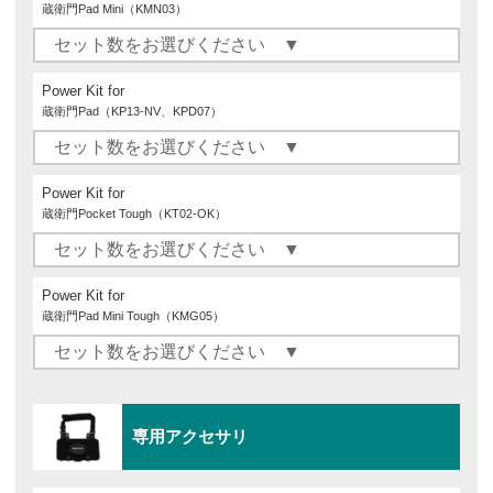
蔵衛門Pad Mini（KMN03）
Power Kit for
蔵衛門Pad（KP13-NV、KPD07）
Power Kit for
蔵衛門Pocket Tough（KT02-OK）
Power Kit for
蔵衛門Pad Mini Tough（KMG05）
専用アクセサリ