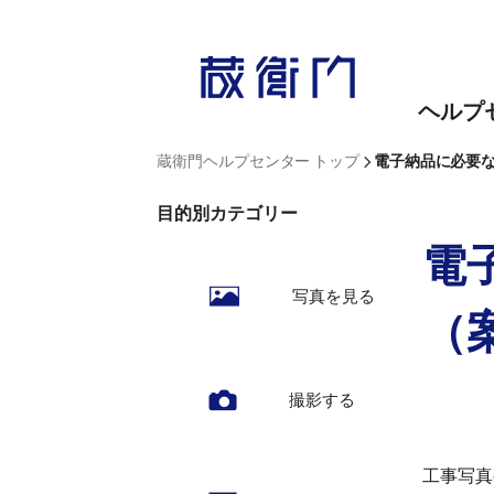
内
容
を
ヘルプ
ス
キ
>
蔵衛門ヘルプセンター トップ
電子納品に必要
ッ
目的別カテゴリー
プ
電
写真を見る
（
撮影する
工事写真