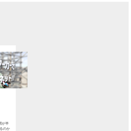
ト
間が半
るのか