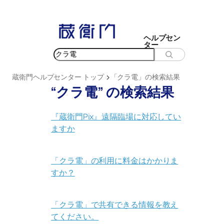
内
容
を
ヘルプセン
ター
ス
検
キ
索
ッ
>
蔵衛門ヘルプセンター トップ
「クラ電」の検索結果
プ
“クラ電” の検索結果
『蔵衛門Pix』遠隔臨場に対応してい
ますか
「クラ電」の利用に料金はかかりま
すか？
「クラ電」で共有できる情報を教え
てください。