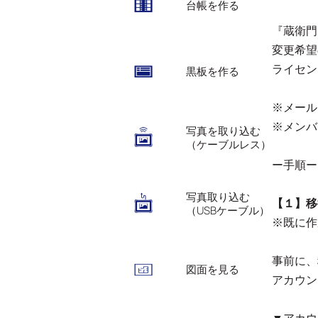
台帳を作る
『蔵衛門
変更希望
ライセン
黒板を作る
※メール
※メンバ
写真を取り込む
（ケーブルレス）
ー手順ー
写真取り込む
【１】移
（USBケーブル）
※既に作
事前に、
図面を見る
アカウン