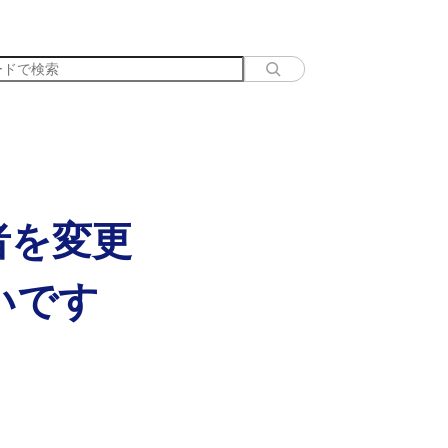
者を変更
いです