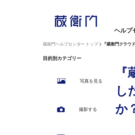
内
容
を
ヘルプ
ス
キ
>
蔵衛門ヘルプセンター トップ
『蔵衛門クラウ
ッ
目的別カテゴリー
プ
『
写真を見る
し
か
撮影する