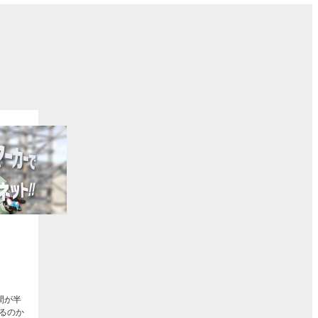
ト
間が半
るのか