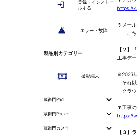
▼アカウ
登録・インストー
ルする
https://
※メールア
エラー・故障
「こち
【２】『
製品別カテゴリー
工事デー
※202
撮影端末
それ以
クラウ
蔵衛門Pad
▼工事の
蔵衛門Pocket
https:/
蔵衛門カメラ
【３】ラ