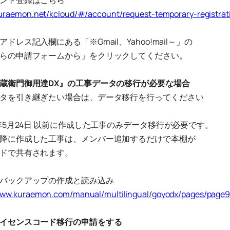
ント登録はこちら
kuraemon.net/kcloud/#/account/request-temporary-registrat
ドレス記入欄にある「※Gmail、Yahoo!mail～」の
らの申請フォームから」をクリックしてください。
蔵衛門御用達DX』の工事データの移行が必要な場合
タを引き継ぎたい場合は、データ移行を行ってください
3年5月24日 以前に作成した工事のみデータ移行が必要です。
降に作成した工事は、メンバー追加するだけで本棚が
ドで共有されます。
バックアップの作成と読み込み
/www.kuraemon.com/manual/multilingual/goyodx/pages/pag
イセンスコード移行の申請をする