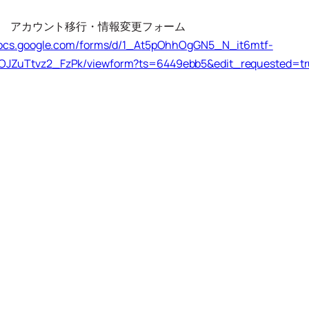
 アカウント移行・情報変更フォーム
/docs.google.com/forms/d/1_At5pOhhOgGN5_N_it6mtf-
JZuTtvz2_FzPk/viewform?ts=6449ebb5&edit_requested=tr