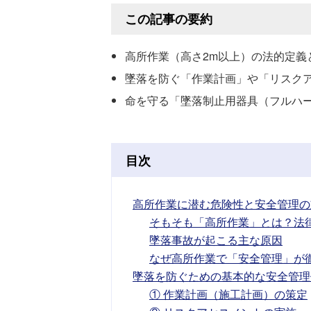
この記事の要約
高所作業（高さ2m以上）の法的定義
墜落を防ぐ「作業計画」や「リスク
命を守る「墜落制止用器具（フルハ
目次
高所作業に潜む危険性と安全管理の
そもそも「高所作業」とは？法
墜落事故が起こる主な原因
なぜ高所作業で「安全管理」が
墜落を防ぐための基本的な安全管理
① 作業計画（施工計画）の策定