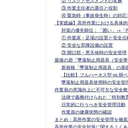
② リスクアセスメントの実施
③ 作業主任者の選任と役割
④ 緊急時（事故発生時）の対応
【実践編】高所作業における具体的
対策の優先順位：「囲い」→「
① 作業床・足場の設置と安全点
② 安全な昇降設備の設置
③ 開口部・悪天候時の安全管理
最後の砦「墜落制止用器具（安全帯
新規格「墜落制止用器具」の基
【比較】フルハーネス型 vs 胴
墜落制止用器具使用時の安全管
作業員の意識向上に不可欠な安全教
法律で義務付けられた「特別教
日常的に行うべき安全管理活動
作業員の健康状態の確認
まとめ：高所作業の安全管理を徹底
高所作業の安全対策に関するよくあ