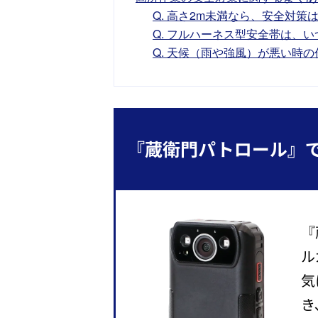
Q. 高さ2m未満なら、安全対策
Q. フルハーネス型安全帯は、
Q. 天候（雨や強風）が悪い時