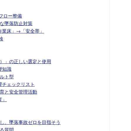
フロー整備
な墜落防止対策
作業床」→「安全帯」
検
）」の正しい選定と使用
礎知識
ベルト型
理チェックリスト
育と安全管理活動
育」
し、墜落事故ゼロを目指そう
る質問