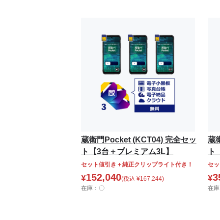
蔵衛門Pocket (KCT04) 完全セッ
蔵衛
ト【3台＋プレミアム3L】
ト
セット値引き＋純正クリップライト付き！
セッ
152,040
3
¥
¥
(税込
¥
167,244
)
在庫：〇
在庫