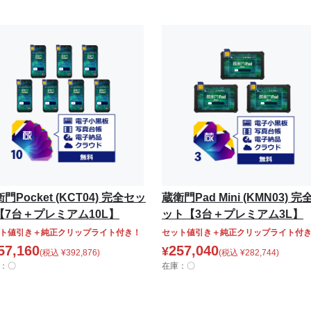
門Pocket (KCT04) 完全セッ
蔵衛門Pad Mini (KMN03) 完
【7台＋プレミアム10L】
ット【3台＋プレミアム3L】
ト値引き＋純正クリップライト付き！
セット値引き＋純正クリップライト付
57,160
257,040
¥
(税込
¥
392,876
)
(税込
¥
282,744
)
：〇
在庫：〇