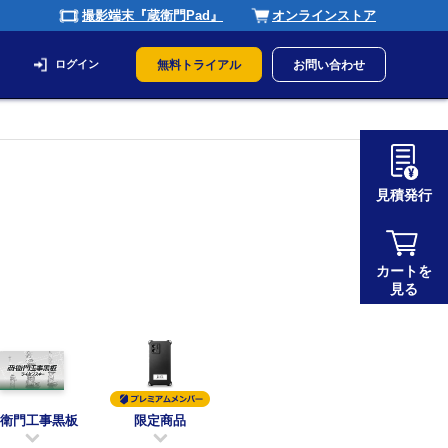
撮影端末『蔵衛門Pad』
オンラインストア
ログイン
無料トライアル
お問い合わせ
見積発行
カートを
見る
衛門工事黒板
限定商品