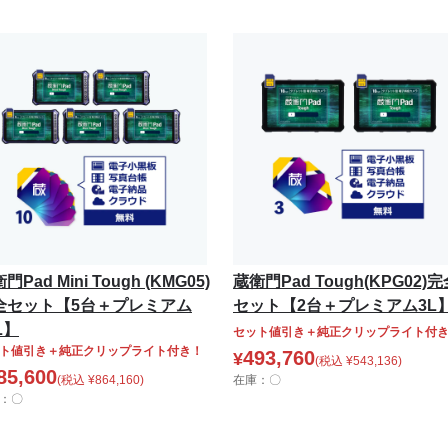
門Pad Mini Tough (KMG05)
蔵衛門Pad Tough(KPG02)
全セット【5台＋プレミアム
セット【2台＋プレミアム3L
L】
セット値引き＋純正クリップライト付
ト値引き＋純正クリップライト付き！
493,760
¥
(税込
¥
543,136
)
85,600
(税込
¥
864,160
)
在庫：〇
：〇