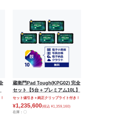
完全
蔵衛門Pad Tough(KPG02) 完全
】
セット【5台＋プレミアム10L】
き！
セット値引き＋純正クリップライト付き！
1,235,600
¥
(税込
¥
1,359,160
)
在庫：〇