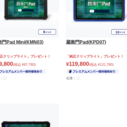
門Pad Mini(KMN03)
蔵衛門Pad(KPD07)
正クリップライト」プレゼント！
「純正クリップライト」プレゼント！
9,800
119,800
¥
(税込
¥
87,780
)
(税込
¥
131,780
)
：〇
在庫：〇