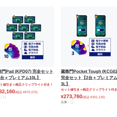
門Pad (KPD07) 完全セット
蔵衛門Pocket Tough (KCG02
7台＋プレミアム10L】
完全セット【2台＋プレミア
3L】
ト値引き＋純正クリップライト付き！
セット値引き＋純正クリップライト付
82,160
(税込
¥
970,376
)
273,760
¥
：〇
(税込
¥
301,136
)
在庫：〇