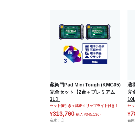
蔵衛門Pad Mini Tough (KMG05)
蔵衛
完全セット【2台＋プレミアム
完
3L】
10
セット値引き＋純正クリップライト付き！
セッ
313,760
7
¥
¥
(税込
¥
345,136
)
在庫：〇
在庫