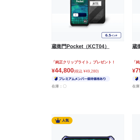
蔵衛門Pocket（KCT04）
蔵衛
「純正クリップライト」プレゼント！
「純
44,800
7
¥
¥
(税込
¥
49,280
)
在庫：〇
在庫