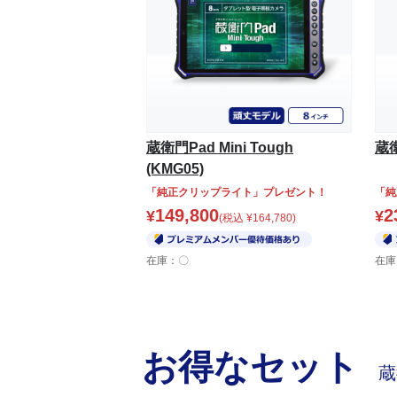
蔵衛門Pad Mini Tough
蔵衛
(KMG05)
「純正クリップライト」プレゼント！
「純
149,800
2
¥
¥
(税込
¥
164,780
)
在庫：〇
在庫
お得なセット
蔵