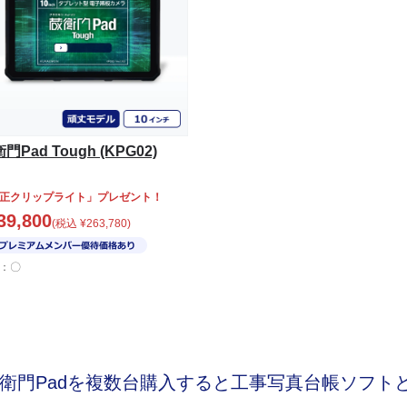
門Pad Tough (KPG02)
正クリップライト」プレゼント！
39,800
(税込
¥
263,780
)
：〇
衛門Padを複数台購入すると
工事写真台帳ソフト