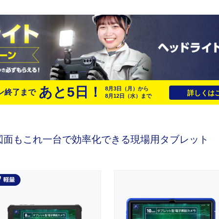
あと
5
日！
8月3日
（月）
から
ン終了まで
詳しくはこ
8月12日
（水）
まで
図面もこれ一台で効率化できる
現場用タブレット