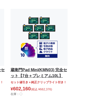
全セ
蔵衛門Pad Mini(KMN03) 完全セ
ット【7台＋プレミアム10L】
き！
セット値引き＋純正クリップライト付き！
602,160
¥
(税込
¥
662,376
)
在庫：〇