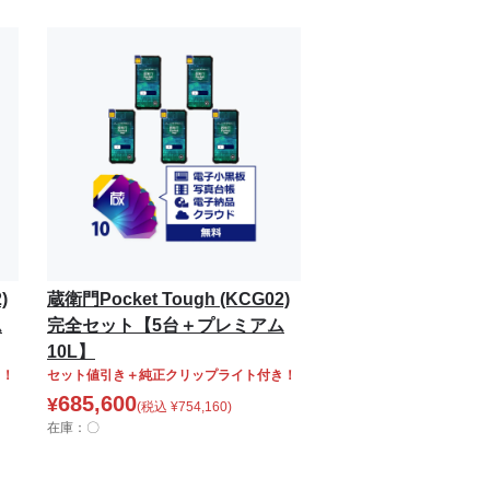
)
蔵衛門Pocket Tough (KCG02)
ム
完全セット【5台＋プレミアム
10L】
き！
セット値引き＋純正クリップライト付き！
685,600
¥
(税込
¥
754,160
)
在庫：〇