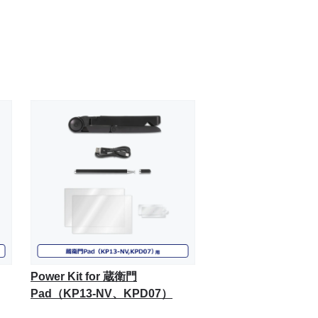
Power Kit for 蔵衛門
Pad（KP13-NV、KPD07）