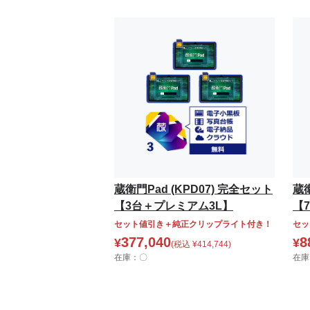
蔵衛門Pad (KPD07) 完全セット
蔵衛
【3台＋プレミアム3L】
【
セット値引き＋純正クリップライト付き！
セッ
377,040
8
¥
¥
(税込
¥
414,744
)
在庫：〇
在庫