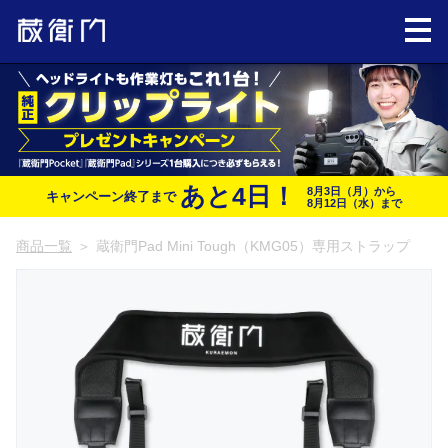
あと
4
日！
8月3日（月）から
キャンペーン終了まで
8月12日（水）まで
商品一覧
＞
蔵衛門Pad Mini Tough（KMG05）専用ストラップ