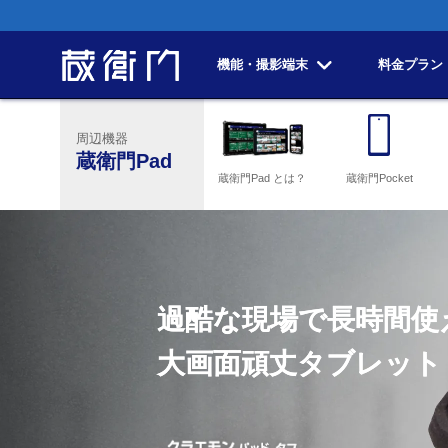
機能・撮影端末
料金プラン
周辺機器
蔵衛門Pad
蔵衛門Pad とは？
蔵衛門Pocket
過酷な現場で長時間使
大画面頑丈タブレット