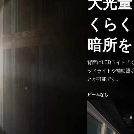
大光量
くらく
暗所を
背面にLEDライト「
ッドライトや補助照
とが可能です。
ビームなし