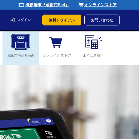
撮影端末『蔵衛門Pad』
オンラインストア
ログイン
無料トライアル
お問い合わせ
蔵衛門Pad Tough
オンライン ストア
まずは見積り