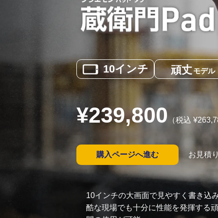
10
インチ
頑丈
モデル
¥
239,800
（税込 ¥
263,7
購入ページへ進む
お見積
10インチの大画面で見やすく書き込
酷な現場でも十分に性能を発揮する