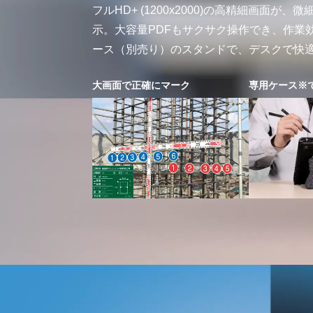
フルHD+ (1200x2000)の高精細画面が
示。大容量PDFもサクサク操作でき、作業
ース（別売り）のスタンドで、デスクで快
大画面で正確にマーク
専用ケース※