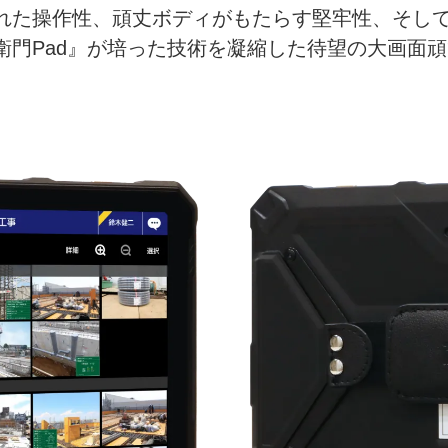
れた操作性、頑丈ボディがもたらす堅牢性、そし
衛門Pad』が培った技術を凝縮した待望の大画面