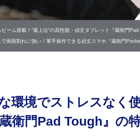
ビーム搭載！“最上位”の高性能・頑丈タブレット『蔵衛門Pad T
で画面割れに強い！軍手操作できる頑丈スマホ『蔵衛門Pocket 
な環境で
ストレスなく
蔵衛門Pad Tough』の