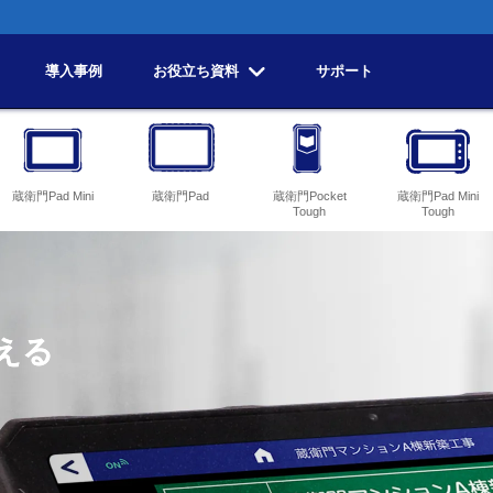
導入事例
お役立ち資料
サポート
蔵衛門Pad Mini
蔵衛門Pad
蔵衛門Pocket
蔵衛門Pad Mini
Tough
Tough
える