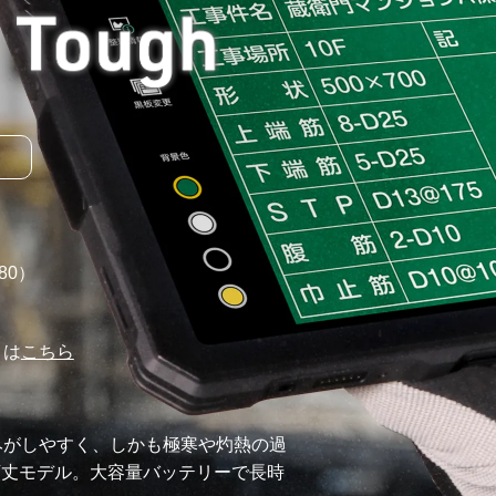
80
）
りは
こちら
みがしやすく、しかも極寒や灼熱の過
頑丈モデル。大容量バッテリーで長時