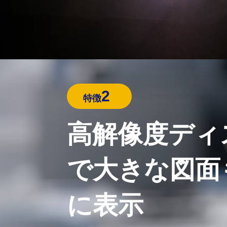
2
特徴
高解像度ディ
で大きな図面
に表示