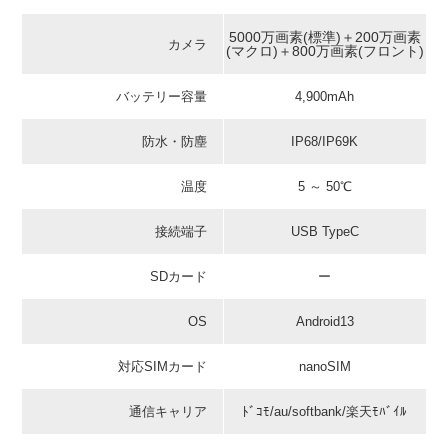
5000万画素(標準)＋200万画素
カメラ
(マクロ)＋800万画素(フロント)
バッテリー容量
4,900mAh
防水・防塵
IP68/IP69K
温度
5 ～ 50℃
接続端子
USB TypeC
SDカード
ー
OS
Android13
対応SIMカード
nanoSIM
通信キャリア
ﾄﾞｺﾓ/au/softbank/楽天ﾓﾊﾞｲﾙ