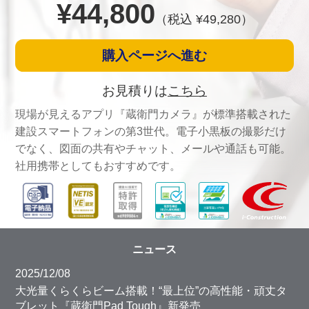
¥
44,800
（税込 ¥
49,280
）
購入ページへ進む
お見積りは
こちら
現場が見えるアプリ『蔵衛門カメラ』が標準搭載された
建設スマートフォンの第3世代。電子小黒板の撮影だけ
でなく、図面の共有やチャット、メールや通話も可能。
社用携帯としてもおすすめです。
ニュース
2025/12/08
大光量くらくらビーム搭載！“最上位”の高性能・頑丈タ
ブレット『蔵衛門Pad Tough』新発売