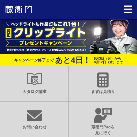
あと
4
日！
8月3日（月）から
キャンペーン終了まで
8月12日（水）まで
カタログ請求
まずは見積り
お問い合わせ
蔵衛門Padを
見に行く