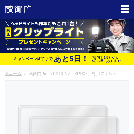
あと
5
日！
8月3日（月）から
キャンペーン終了まで
8月12日（水）まで
商品一覧
＞
蔵衛門Pad（KP13-NV、KPD07）専用フィルム