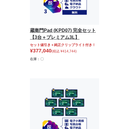
蔵衛門Pad (KPD07) 完全セット
【3台＋プレミアム3L】
セット値引き＋純正クリップライト付き！
¥
377,040
(税込
¥
414,744
)
在庫：〇