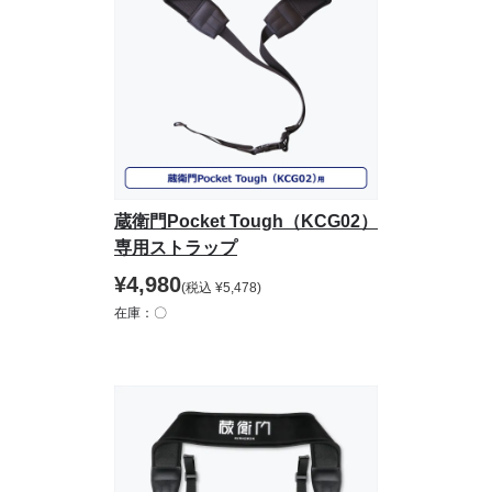
蔵衛門Pocket Tough（KCG02）
専用ストラップ
¥
4,980
(税込
¥
5,478
)
在庫：〇