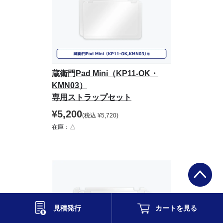
蔵衛門Pad Mini（KP11-OK・
KMN03）
専用ストラップセット
¥
5,200
(税込
¥
5,720
)
在庫：△
見積発行
カートを
見る