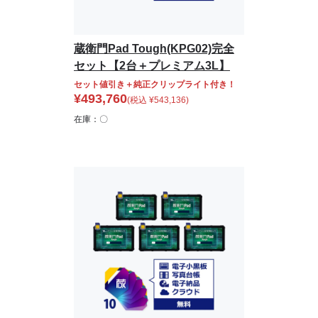
蔵衛門Pad Tough(KPG02)完全
セット【2台＋プレミアム3L】
セット値引き＋純正クリップライト付き！
¥
493,760
(税込
¥
543,136
)
在庫：〇