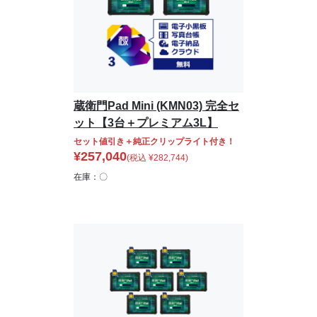
蔵衛門Pad Mini (KMN03) 完全セ
ット【3台＋プレミアム3L】
セット値引き＋純正クリップライト付き！
¥
257,040
(税込
¥
282,744
)
在庫：〇