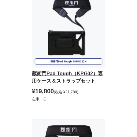
蔵衛門Pad Tough（KPG02）専
用ケース＆ストラップセット
¥
19,800
(税込
¥
21,780
)
在庫：〇