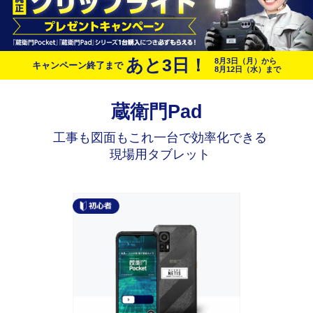
あと
3
日！
8月3日（月）から
キャンペーン終了まで
8月12日（水）まで
蔵衛門Pad
工事も図面もこれ一台で効率化できる
現場用タブレット