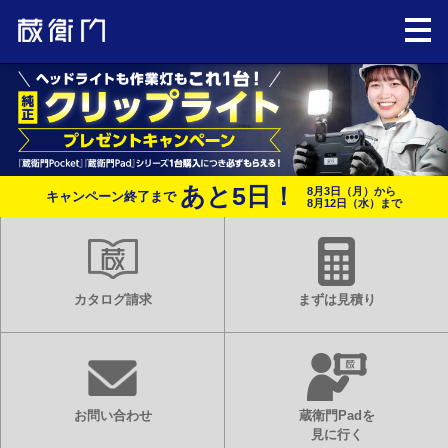
あと
5
日！
8月3日（月）から
キャンペーン終了まで
8月12日（水）まで
カタログ請求
まずは見積り
お問い合わせ
蔵衛門Padを
見に行く