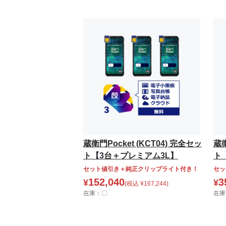
蔵衛門Pocket (KCT04) 完全セッ
蔵衛
ト【3台＋プレミアム3L】
ト
セット値引き＋純正クリップライト付き！
セッ
152,040
3
¥
¥
(税込
¥
167,244
)
在庫：〇
在庫