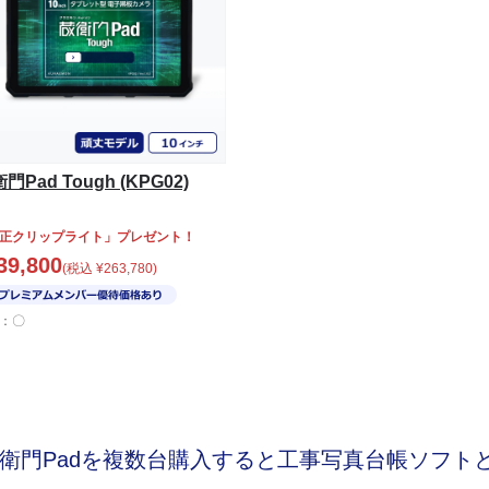
門Pad Tough (KPG02)
正クリップライト」プレゼント！
39,800
(税込
¥
263,780
)
：〇
衛門Padを複数台購入すると
工事写真台帳ソフト