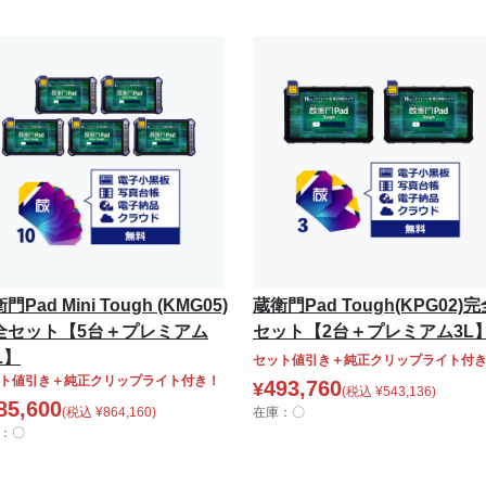
門Pad Mini Tough (KMG05)
蔵衛門Pad Tough(KPG02)
全セット【5台＋プレミアム
セット【2台＋プレミアム3L
L】
セット値引き＋純正クリップライト付
ト値引き＋純正クリップライト付き！
493,760
¥
(税込
¥
543,136
)
85,600
(税込
¥
864,160
)
在庫：〇
：〇