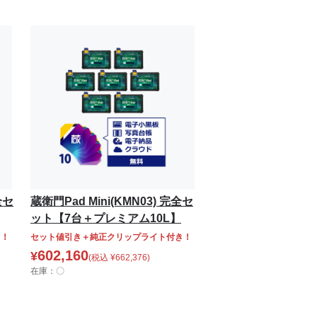
全セ
蔵衛門Pad Mini(KMN03) 完全セ
ット【7台＋プレミアム10L】
き！
セット値引き＋純正クリップライト付き！
602,160
¥
(税込
¥
662,376
)
在庫：〇