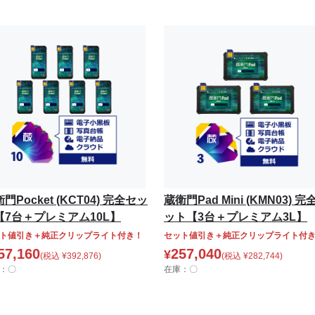
門Pocket (KCT04) 完全セッ
蔵衛門Pad Mini (KMN03) 完
【7台＋プレミアム10L】
ット【3台＋プレミアム3L】
ト値引き＋純正クリップライト付き！
セット値引き＋純正クリップライト付
57,160
257,040
¥
(税込
¥
392,876
)
(税込
¥
282,744
)
：〇
在庫：〇