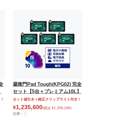
完全
蔵衛門Pad Tough(KPG02) 完全
】
セット【5台＋プレミアム10L】
き！
セット値引き＋純正クリップライト付き！
1,235,600
¥
(税込
¥
1,359,160
)
在庫：〇