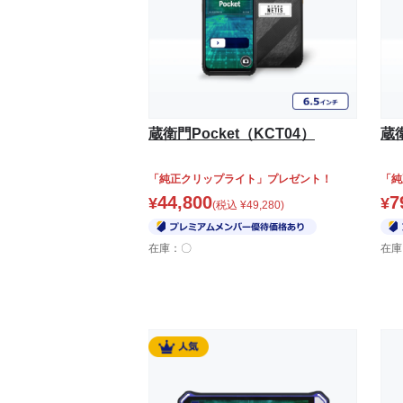
蔵衛門Pocket（KCT04）
蔵衛
「純正クリップライト」プレゼント！
「純
44,800
7
¥
¥
(税込
¥
49,280
)
在庫：〇
在庫