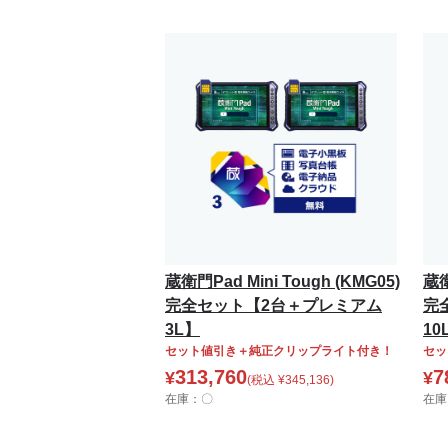
蔵衛門Pad Mini Tough (KMG05)
蔵衛
完全セット【2台＋プレミアム
完
3L】
10
セット値引き＋純正クリップライト付き！
セッ
313,760
7
¥
¥
(税込
¥
345,136
)
在庫：〇
在庫