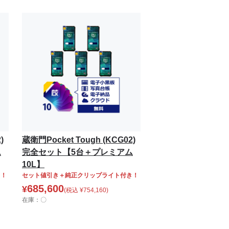
)
蔵衛門Pocket Tough (KCG02)
ム
完全セット【5台＋プレミアム
10L】
き！
セット値引き＋純正クリップライト付き！
685,600
¥
(税込
¥
754,160
)
在庫：〇