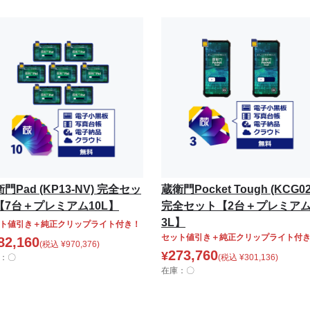
門Pad (KP13-NV) 完全セッ
蔵衛門Pocket Tough (KCG02
【7台＋プレミアム10L】
完全セット【2台＋プレミア
3L】
ト値引き＋純正クリップライト付き！
セット値引き＋純正クリップライト付
82,160
(税込
¥
970,376
)
273,760
¥
：〇
(税込
¥
301,136
)
在庫：〇