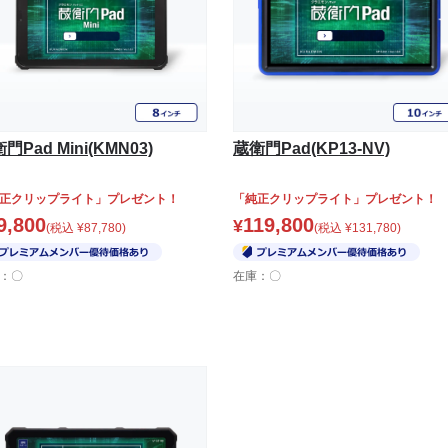
門Pad Mini(KMN03)
蔵衛門Pad(KP13-NV)
正クリップライト」プレゼント！
「純正クリップライト」プレゼント！
9,800
119,800
¥
(税込
¥
87,780
)
(税込
¥
131,780
)
：〇
在庫：〇