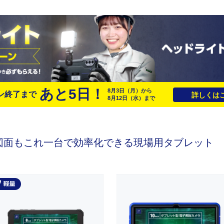
あと
5
日！
8月3日
（月）
から
ン終了まで
詳しくはこ
8月12日
（水）
まで
図面もこれ一台で効率化できる
現場用タブレット