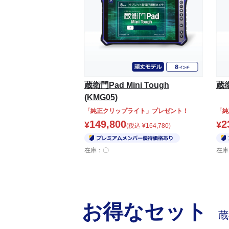
蔵衛門Pad Mini Tough
蔵衛
(KMG05)
「純正クリップライト」プレゼント！
「純
149,800
2
¥
¥
(税込
¥
164,780
)
在庫：〇
在庫
お得なセット
蔵