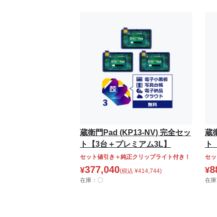
蔵衛門Pad (KP13-NV) 完全セッ
蔵衛
ト【3台＋プレミアム3L】
ト
セット値引き＋純正クリップライト付き！
セッ
377,040
8
¥
¥
(税込
¥
414,744
)
在庫：〇
在庫