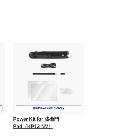
Power Kit for 蔵衛門
Pad（KP13-NV）