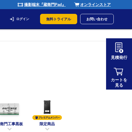
撮影端末『蔵衛門Pad』
オンラインストア
ログイン
無料トライアル
お問い合わせ
見積発行
カートを
見る
衛門工事黒板
限定商品