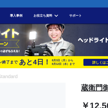
導入事例
お役立ち資料
サポート
あと
4
日！
8月3日
（月）
から
ン終了まで
詳しくはこ
8月12日
（水）
まで
andard
蔵衛門御用
￥
12,5