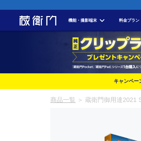
機能・撮影端末
料金プラン
キャンペー
商品一覧
＞
蔵衛門御用達2021 St