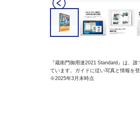
Item
1
of
8
Item
1
of
8
『蔵衛門御用達2021 Standard
ています。ガイドに従い写真と情報を
※2025年3月末時点