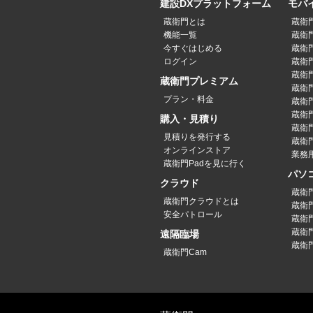
建設DXプラットフォーム
モバ
蔵衛門とは
蔵衛
機能一覧
蔵衛門
今すぐはじめる
蔵衛門
ログイン
蔵衛門P
蔵衛門
蔵衛門プレミアム
蔵衛門P
プラン・料金
蔵衛門P
蔵衛門
購入・見積り
蔵衛
見積りを発行する
蔵衛門
オンラインストア
業務
蔵衛門Padを見に行く
パソ
クラウド
蔵衛
蔵衛門クラウドとは
蔵衛
安全パトロール
蔵衛
蔵衛
遠隔臨場
蔵衛
蔵衛門Cam