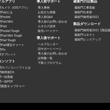
イルアプリ
導入前サポート
蔵衛門の旧製品
門カメラ（iOSアプリ）
導入事例
蔵衛門工事黒板
Padとは
お役立ち情報
蔵衛門出来形
Pocket
導入前Q&A
蔵衛門御用達2021
ad Mini
導入前のお問い合わせ
製品ダウンロード
Pad
カタログ請求
蔵衛門御用達2021【製品
ocket Tough
販売パートナー
蔵衛門コネクト
ad Mini Tough
導入後サポート
蔵衛門ピックアップ
Pad Tough
ヘルプセンター
門Pad選定チャート
旧サポートページ
Pix
導入後のお問い合わせ
用タブレット
証明書一覧
コンソフト
下取りプログラム
門のパソコンソフトとは
門御用達DX
門一括黒板
門一括PDF
門図面キャプチャー