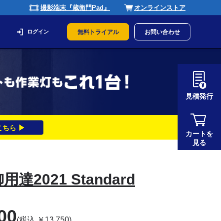
撮影端末『蔵衛門Pad』
オンラインストア
ログイン
無料トライアル
お問い合わせ
見積発行
ちら ▶
カートを
見る
達2021 Standard
00
(税込
￥
13,750
)