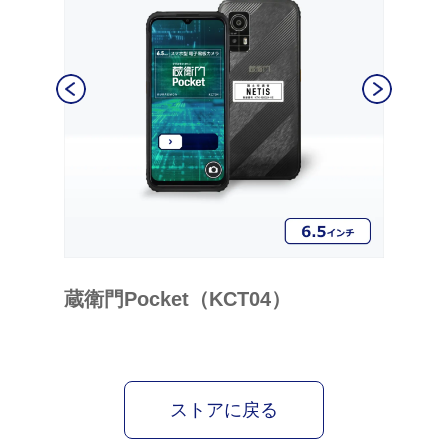
蔵衛門Pocket（KCT04）
蔵衛門Pa
ストアに戻る
Item
1