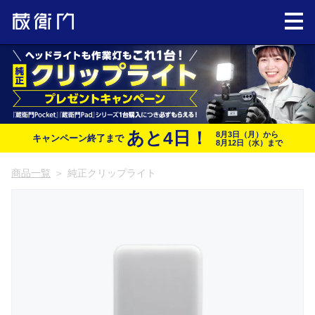
あと
4
日！
8月3日（月）から
キャンペーン終了まで
8月12日（水）まで
商品一覧
＞
純正クリップライト