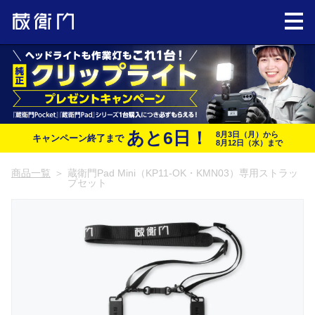
あと
6
日！
8月3日（月）から
キャンペーン終了まで
8月12日（水）まで
商品一覧
＞
蔵衛門Pad Mini（KP11-OK・KMN03）専用ストラッ
プセット