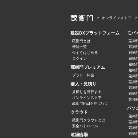
オンラインストア
建設DXプラットフォーム
モバ
蔵衛門とは
蔵衛
機能一覧
蔵衛門
今すぐはじめる
蔵衛門
ログイン
蔵衛門P
蔵衛門
蔵衛門プレミアム
蔵衛門P
プラン・料金
蔵衛門P
蔵衛門
購入・見積り
蔵衛
見積りを発行する
蔵衛門
オンラインストア
業務
蔵衛門Padを見に行く
パソ
クラウド
蔵衛
蔵衛門クラウドとは
蔵衛
安全パトロール
蔵衛
蔵衛
遠隔臨場