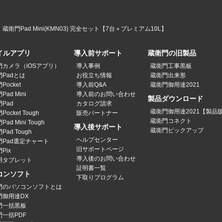
蔵衛門Pad Mini(KMN03) 完全セット【7台＋プレミアム10L】
イルアプリ
導入前サポート
蔵衛門の旧製品
門カメラ（iOSアプリ）
導入事例
蔵衛門工事黒板
Padとは
お役立ち情報
蔵衛門出来形
Pocket
導入前Q&A
蔵衛門御用達2021
ad Mini
導入前のお問い合わせ
製品ダウンロード
Pad
カタログ請求
蔵衛門御用達2021【製品
ocket Tough
販売パートナー
蔵衛門コネクト
ad Mini Tough
導入後サポート
蔵衛門ピックアップ
Pad Tough
ヘルプセンター
門Pad選定チャート
旧サポートページ
Pix
導入後のお問い合わせ
用タブレット
証明書一覧
コンソフト
下取りプログラム
門のパソコンソフトとは
門御用達DX
門一括黒板
門一括PDF