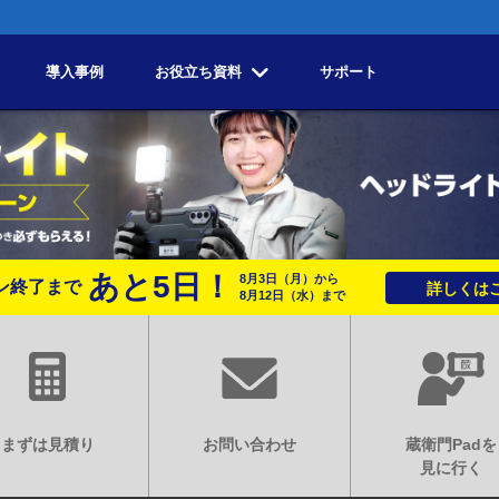
導入事例
お役立ち資料
サポート
あと
5
日！
8月3日
（月）
から
ン終了まで
詳しくはこ
8月12日
（水）
まで
まずは見積り
お問い合わせ
蔵衛門Padを
見に行く