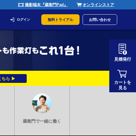
撮影端末『蔵衛門Pad』
オンラインストア
ログイン
無料トライアル
お問い合わせ
見積発行
ちら ▶
カートを
見る