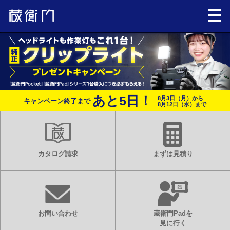
あと
5
日！
8月3日（月）から
キャンペーン終了まで
8月12日（水）まで
カタログ請求
まずは見積り
お問い合わせ
蔵衛門Padを
見に行く