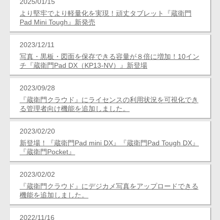
2025/01/15
より堅牢でより軽量化を実現！頑丈タブレット『蔵衛門
Pad Mini Tough』新発売
2023/12/11
写真・黒板・図面を保存できる容量が８倍に増加！10イン
チ『蔵衛門Pad DX（KP13-NV）』新登場
2023/09/28
『蔵衛門クラウド』にライセンスの利用状況を可視化でき
る管理者向け機能を追加しました。
2023/02/20
新登場！『蔵衛門Pad mini DX』『蔵衛門Pad Tough DX』
『蔵衛門Pocket』
2023/02/02
『蔵衛門クラウド』にデジカメ写真をアップロードできる
機能を追加しました。
2022/11/16