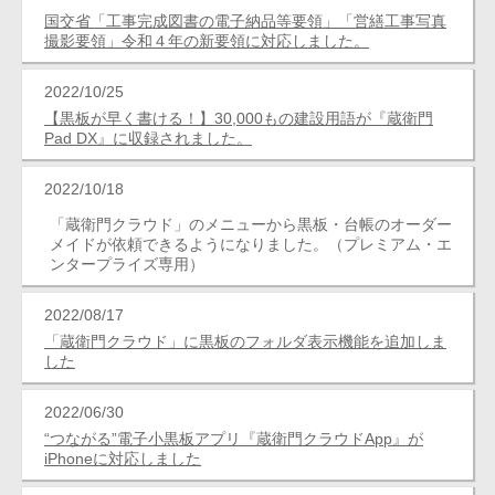
国交省「工事完成図書の電子納品等要領」「営繕工事写真
撮影要領」令和４年の新要領に対応しました。
2022/10/25
【黒板が早く書ける！】30,000もの建設用語が『蔵衛門
Pad DX』に収録されました。
2022/10/18
「蔵衛門クラウド」のメニューから黒板・台帳のオーダー
メイドが依頼できるようになりました。（プレミアム・エ
ンタープライズ専用）
2022/08/17
「蔵衛門クラウド」に黒板のフォルダ表示機能を追加しま
した
2022/06/30
“つながる”電子小黒板アプリ『蔵衛門クラウドApp』が
iPhoneに対応しました