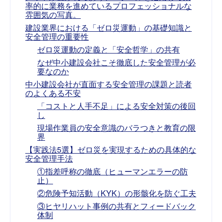
率的に業務を進めているプロフェッショナルな
雰囲気の写真。
建設業界における「ゼロ災運動」の基礎知識と
安全管理の重要性
ゼロ災運動の定義と「安全哲学」の共有
なぜ中小建設会社こそ徹底した安全管理が必
要なのか
中小建設会社が直面する安全管理の課題と読者
のよくある不安
「コストと人手不足」による安全対策の後回
し
現場作業員の安全意識のバラつきと教育の限
界
【実践法5選】ゼロ災を実現するための具体的な
安全管理手法
①指差呼称の徹底（ヒューマンエラーの防
止）
②危険予知活動（KYK）の形骸化を防ぐ工夫
③ヒヤリハット事例の共有とフィードバック
体制