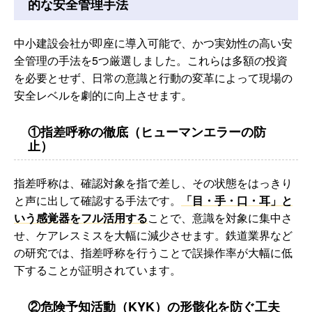
的な安全管理手法
中小建設会社が即座に導入可能で、かつ実効性の高い安
全管理の手法を5つ厳選しました。これらは多額の投資
を必要とせず、日常の意識と行動の変革によって現場の
安全レベルを劇的に向上させます。
①指差呼称の徹底（ヒューマンエラーの防
止）
指差呼称は、確認対象を指で差し、その状態をはっきり
と声に出して確認する手法です。
「目・手・口・耳」と
いう感覚器をフル活用する
ことで、意識を対象に集中さ
せ、ケアレスミスを大幅に減少させます。鉄道業界など
の研究では、指差呼称を行うことで誤操作率が大幅に低
下することが証明されています。
②危険予知活動（KYK）の形骸化を防ぐ工夫