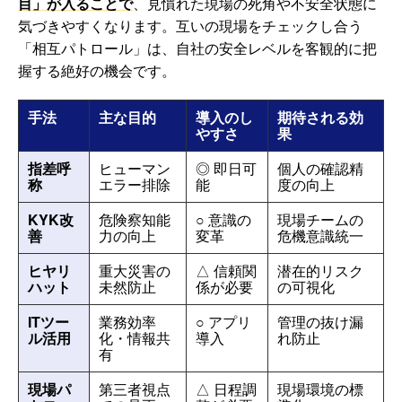
目」が入ることで
、見慣れた現場の死角や不安全状態に
気づきやすくなります。互いの現場をチェックし合う
「相互パトロール」は、自社の安全レベルを客観的に把
握する絶好の機会です。
手法
主な目的
導入のし
期待される効
やすさ
果
指差呼
ヒューマン
◎ 即日可
個人の確認精
称
エラー排除
能
度の向上
KYK改
危険察知能
○ 意識の
現場チームの
善
力の向上
変革
危機意識統一
ヒヤリ
重大災害の
△ 信頼関
潜在的リスク
ハット
未然防止
係が必要
の可視化
ITツー
業務効率
○ アプリ
管理の抜け漏
ル活用
化・情報共
導入
れ防止
有
現場パ
第三者視点
△ 日程調
現場環境の標