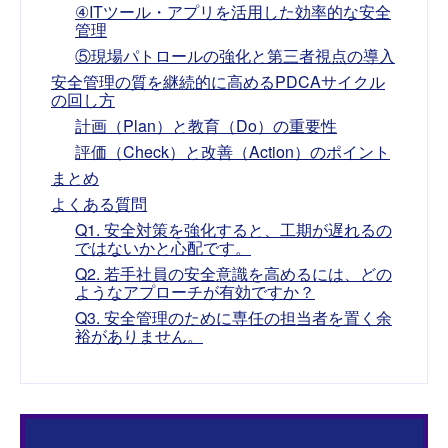
④ITツール・アプリを活用した効率的な安全
管理
⑤現場パトロールの強化と第三者視点の導入
安全管理の質を継続的に高めるPDCAサイクル
の回し方
計画（Plan）と教育（Do）の重要性
評価（Check）と改善（Action）のポイント
まとめ
よくある質問
Q1. 安全対策を強化すると、工期が遅れるの
ではないかと心配です。
Q2. 若手社員の安全意識を高めるには、どの
ようなアプローチが有効ですか？
Q3. 安全管理のために専任の担当者を置く余
裕がありません。