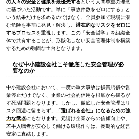
の人々の安全と健康を最優先する
という人間尊重の理念
に基づいた活動です。単に「事故件数をゼロにする」と
いう結果だけを求めるのではなく、全員参加で現場に潜
む危険を事前に発見・解決し、
潜在的なリスクをゼロに
する
プロセスを重視します。この「安全哲学」を組織全
体で共有することが、形骸化しない安全管理体制を構築
するための強固な土台となります。
なぜ中小建設会社こそ徹底した安全管理が必
要なのか
中小建設会社において、一度の重大事故は損害賠償や営
業停止だけでなく、企業の社会的信用を根底から揺るが
す死活問題となります。しかし、徹底した安全管理はリ
スク回避に留まらず、
「選ばれる会社」になるための強
力な武器
にもなります。元請け企業からの信頼向上や、
若手入職者が安心して働ける環境作りは、長期的な経営
安定に直結します。