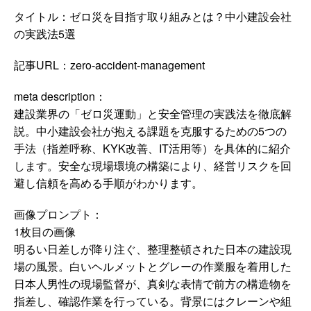
タイトル：ゼロ災を目指す取り組みとは？中小建設会社
の実践法5選
記事URL：zero-accident-management
meta description：
建設業界の「ゼロ災運動」と安全管理の実践法を徹底解
説。中小建設会社が抱える課題を克服するための5つの
手法（指差呼称、KYK改善、IT活用等）を具体的に紹介
します。安全な現場環境の構築により、経営リスクを回
避し信頼を高める手順がわかります。
画像プロンプト：
1枚目の画像
明るい日差しが降り注ぐ、整理整頓された日本の建設現
場の風景。白いヘルメットとグレーの作業服を着用した
日本人男性の現場監督が、真剣な表情で前方の構造物を
指差し、確認作業を行っている。背景にはクレーンや組