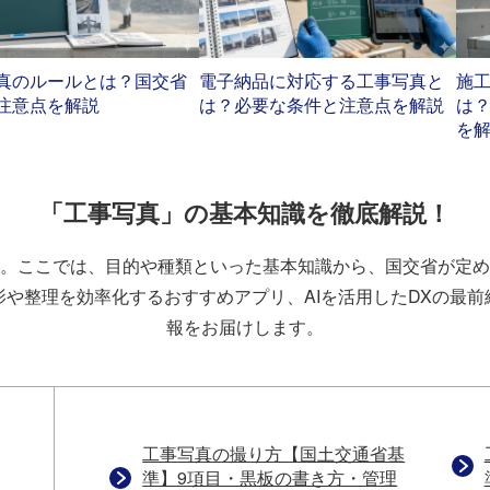
真のルールとは？国交省
電子納品に対応する工事写真と
施
注意点を解説
は？必要な条件と注意点を解説
は
を
「工事写真」の基本知識を徹底解説！
。ここでは、目的や種類といった基本知識から、国交省が定め
や整理を効率化するおすすめアプリ、AIを活用したDXの最
報をお届けします。
工事写真の撮り方【国土交通省基
準】9項目・黒板の書き方・管理