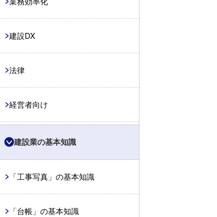
業務効率化
建設DX
法律
経営者向け
一人親方向け
建設業の基本知識
コスト削減
「工事写真」の基本知識
働き方改革
「台帳」の基本知識