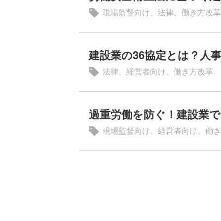
現場監督向け
、
法律
、
働き方改革
建設業の36協定とは？人
法律
、
経営者向け
、
働き方改革
過重労働を防ぐ！建設業で
現場監督向け
、
経営者向け
、
働き