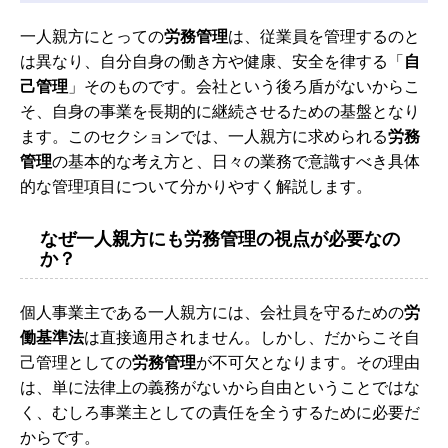
一人親方にとっての
労務管理
は、従業員を管理するのと
は異なり、自分自身の働き方や健康、安全を律する「
自
己管理
」そのものです。会社という後ろ盾がないからこ
そ、自身の事業を長期的に継続させるための基盤となり
ます。このセクションでは、一人親方に求められる
労務
管理
の基本的な考え方と、日々の業務で意識すべき具体
的な管理項目について分かりやすく解説します。
なぜ一人親方にも労務管理の視点が必要なの
か？
個人事業主である一人親方には、会社員を守るための
労
働基準法
は直接適用されません。しかし、だからこそ自
己管理としての
労務管理
が不可欠となります。その理由
は、単に法律上の義務がないから自由ということではな
く、むしろ事業主としての責任を全うするために必要だ
からです。