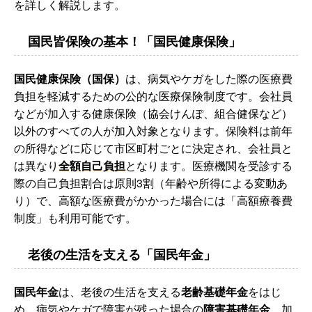
を詳しく解説します。
国民皆保険の基本！「国民健康保険」
国民健康保険（国保）
は、病気やケガをした際の医療費
負担を軽減するための公的な医療保険制度です。会社員
などが加入する健康保険（協会けんぽ、組合健保など）
以外のすべての人が加入対象となります。保険料は前年
の所得などに応じて市区町村ごとに決定され、会社員と
は異なり
全額自己負担
となります。医療機関を受診する
際の自己負担割合は原則3割（年齢や所得による変動あ
り）で、高額な医療費がかかった場合には「高額療養費
制度」も利用可能です。
老後の生活を支える「国民年金」
国民年金
は、老後の生活を支える
老齢基礎年金
をはじ
め、病気やケガで障害が残った場合の
障害基礎年金
、加