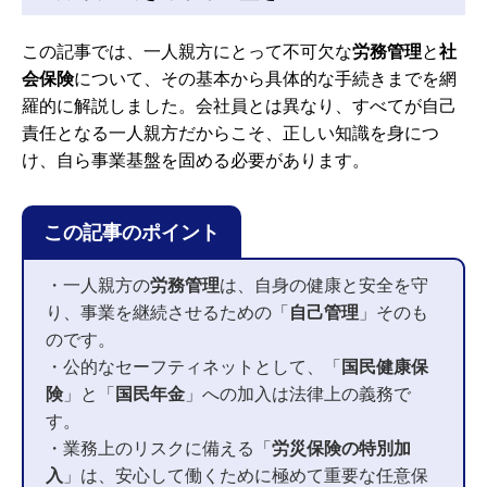
この記事では、一人親方にとって不可欠な
労務管理
と
社
会保険
について、その基本から具体的な手続きまでを網
羅的に解説しました。会社員とは異なり、すべてが自己
責任となる一人親方だからこそ、正しい知識を身につ
け、自ら事業基盤を固める必要があります。
この記事のポイント
・一人親方の
労務管理
は、自身の健康と安全を守
り、事業を継続させるための「
自己管理
」そのも
のです。
・公的なセーフティネットとして、「
国民健康保
険
」と「
国民年金
」への加入は法律上の義務で
す。
・業務上のリスクに備える「
労災保険の特別加
入
」は、安心して働くために極めて重要な任意保