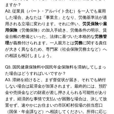
ますか？
A2. 従業員（パート・アルバイト含む）を一人でも雇用
した場合、あなたは「事業主」となり、労働基準法が適
用される立場に変わります。それに伴い、
労災保険
や
雇
用保険
（労働保険）の加入手続き、労働条件の明示、賃
金台帳の整備といった、法律に基づいた本格的な
労務管
理
が義務付けられます。一人親方とは
労務
に関する責任
が大きく異なるため、専門家（社会保険労務士など）へ
の相談も検討しましょう。
Q3. 国民健康保険料や国民年金保険料を滞納してしまっ
た場合はどうすればいいですか？
A3. 滞納を続けると、まず督促状が届き、それでも納付
しない場合は延滞金が加算されます。最終的には、預貯
金や売掛金などの財産が差し押さえられる可能性があり
ます。経済的な事情で支払いが困難な場合は、決して放
置せず、速やかにお住まいの市区町村役場の担当窓口
（国保・年金課など）へ相談してください。所得に応じ