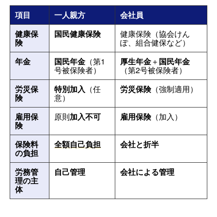
項目
一人親方
会社員
健康保
国民健康保険
健康保険（協会けん
険
ぽ、組合健保など）
年金
国民年金
（第1
厚生年金
＋
国民年金
号被保険者）
（第2号被保険者）
労災保
特別加入
（任
労災保険
（強制適用）
険
意）
雇用保
原則
加入不可
雇用保険
（加入）
険
保険料
全額自己負担
会社と折半
の負担
労務管
自己管理
会社による管理
理の主
体