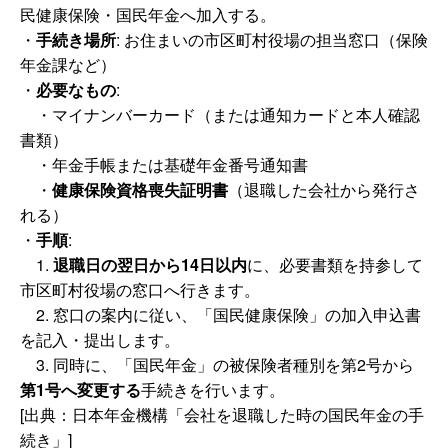
民健康保険・国民年金へ加入する。
・
手続き場所
: お住まいの市区町村役場の担当窓口（保険
年金課など）
・
必要なもの
:
・マイナンバーカード（または通知カードと本人確認
書類）
・年金手帳または基礎年金番号通知書
・
健康保険資格喪失証明書
（退職した会社から発行さ
れる）
・
手順
:
1.
退職日の翌日から14日以内
に、必要書類を持参して
市区町村役場の窓口へ行きます。
2. 窓口の案内に従い、「国民健康保険」の加入申込書
を記入・提出します。
3. 同時に、「国民年金」の被保険者種別を第2号から
第1号へ変更する
手続きを行います。
[出典：日本年金機構「会社を退職した時の国民年金の手
続き」]