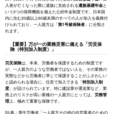
入者が亡くなった際に遺族に支給される
遺族基礎年金
と
いう3つの保障機能を備えた公的年金制度です。日本国
内に住む20歳以上60歳未満のすべての人が加入を義務付
けられており、一人親方は「
第1号被保険者
」に分類さ
れます。
【重要】万が一の業務災害に備える「労災保
険（特別加入制度）」
労災保険
は、本来、労働者を保護するための制度です
が、一人親方のような労働者ではない人も、その業務の
実態などから労働者に準じて保護することがふさわしい
と認められる場合に、任意で加入できる「
特別加入制
度
」が設けられています。特に建設業や運送業など、業
務上のリスクが高い業種の一人親方にとっては、
労務管
理
上、極めて重要な保険です。
[出典：厚生労働省「一人親方その他の自営業者のための