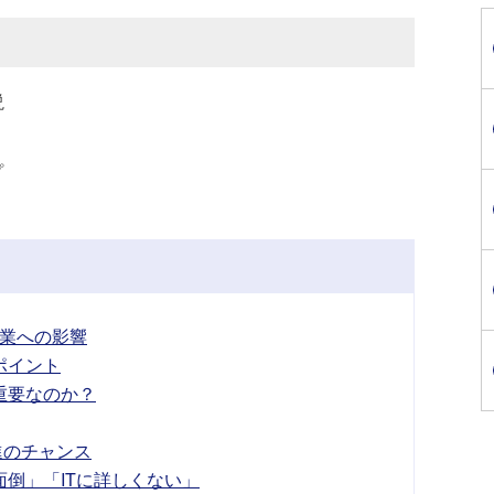
説
プ
業への影響
ポイント
重要なのか？
進のチャンス
倒」「ITに詳しくない」