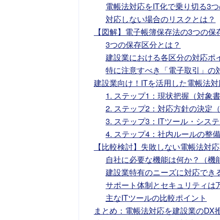
電帳法対応をIT化で乗り切る3
対応しない場合のリスクとは？
【図解】電子帳簿保存法の3つの保
3つの保存区分とは？
建設業における各区分の対応ポ
特に注意すべき「電子取引」の
建設業向け！ITを活用した電帳法対
1. ステップ1：現状把握（対
2. ステップ2：対応方針の決
3. ステップ3：ITツール・シ
4. ステップ4：社内ルールの整
【比較検討】失敗しない電帳法対応
自社に必要な機能は何か？（機
建設業特有のニーズに対応でき
サポート体制とセキュリティは
主なITツールの比較ポイント
まとめ：電帳法対応を建設業のDX