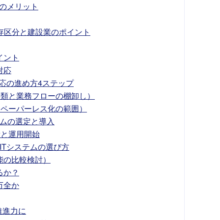
つのメリット
存区分と建設業のポイント
イント
対応
応の進め方4ステップ
象書類と業務フローの棚卸し）
定（ペーパーレス化の範囲）
ステムの選定と導入
備と運用開始
ITシステムの選び方
能の比較検討）
るか？
万全か
推進力に