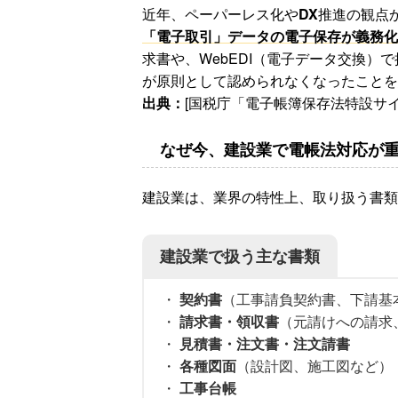
近年、ペーパーレス化や
DX
推進の観点
「電子取引」データの電子保存が義務化
求書や、WebEDI（電子データ交換
が原則として認められなくなったことを
出典：
[国税庁「電子帳簿保存法特設サイ
なぜ今、建設業で電帳法対応が
建設業は、業界の特性上、取り扱う書類
建設業で扱う主な書類
・
契約書
（工事請負契約書、下請基
・
請求書・領収書
（元請けへの請求
・
見積書・注文書・注文請書
・
各種図面
（設計図、施工図など）
・
工事台帳