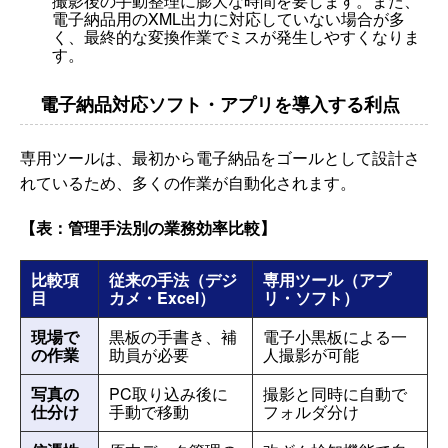
撮影後の手動整理に膨大な時間を要します。また、
電子納品用のXML出力に対応していない場合が多
く、最終的な変換作業でミスが発生しやすくなりま
す。
電子納品対応ソフト・アプリを導入する利点
専用ツールは、最初から電子納品をゴールとして設計さ
れているため、多くの作業が自動化されます。
【表：管理手法別の業務効率比較】
比較項
従来の手法（デジ
専用ツール（アプ
目
カメ・Excel）
リ・ソフト）
現場で
黒板の手書き、補
電子小黒板による一
の作業
助員が必要
人撮影が可能
写真の
PC取り込み後に
撮影と同時に自動で
仕分け
手動で移動
フォルダ分け