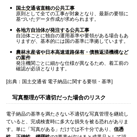
国土交通省直轄の公共工事
原則として全ての工事が対象となり、最新の要領に
基づいたデータ作成が求められます。
各地方自治体が発注する公共工事
自治体ごとに独自の運用基準や要領がある場合もあ
りますが、基本的には国の基準に準拠しています。
農林水産省や日本高速道路保有・債務返済機構など
の案件
発注機関ごとに細かな仕様が異なるため、着工前の
確認が必須となります。
[出典：国土交通省 電子納品に関する要領・基準]
写真整理が不適切だった場合のリスク
電子納品の基準を満たさない不適切な写真管理を継続し
ていると、完成検査時に多大な損失を被る恐れがありま
す。単に「写真がある」だけでは不十分であり、
信憑
性、正確性、網羅性
の3要素が欠けると成果品として認