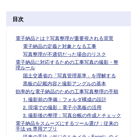
目次
電子納品とは？写真整理が重要視される背景
電子納品の定義と対象となる工事
写真整理が不適切だった場合のリスク
電子納品に対応するための工事写真の撮影・整
理ルール
国土交通省の「写真管理基準」を理解する
黒板の記載内容と撮影アングルの基本
効率的な電子納品のための工事写真整理の手順
1. 撮影前の準備：フォルダ構成の設計
2. 現場での撮影：電子小黒板の活用
3. 撮影後の整理：写真台帳の作成とチェック
電子納品をスムーズにするツール選び：従来の
手法 vs 専用アプリ
従来の手法（デジタルカメラ＋Excel）のメ