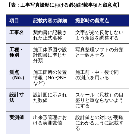
【表：工事写真撮影における必須記載事項と留意点】
項目
記載内容の詳細
撮影時の留意点
工事名
契約書に記載さ
文字が光で反射しない
れた正式名称
よう角度を調整する
工種・
施工体系図や設
写真整理ソフトの分類
種別
計図書に準じた
と一致させる
分類
測点
施工箇所の位置
施工前・中・後で同一
（No.）
情報（No.やKP
の測点を用いる
など）
設計寸
設計図に示され
スケール（尺杖）の目
法
た数値
盛りと重ならないよう
にする
実測値
出来形管理にお
設計値との対比が明確
ける実測数値
にわかるように記載す
る