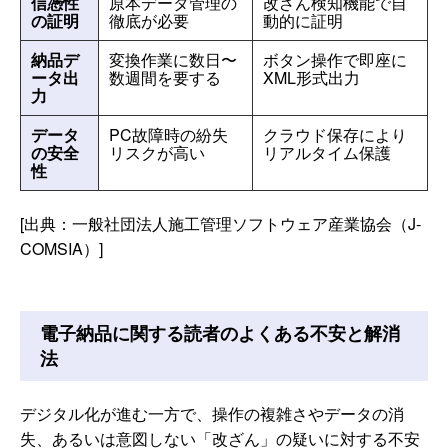
信憑性
原本データ管理の
改ざん検知機能で自
の証明
徹底が必要
動的に証明
納品デ
変換作業に数日〜
ボタン操作で即座に
ータ出
数週間を要する
XML形式出力
力
データ
PC故障時の紛失
クラウド保存により
の安全
リスクが高い
リアルタイム保護
性
[出典：一般社団法人施工管理ソフトウェア産業協会（J-
COMSIA）]
電子納品に関する読者のよくある不安と解消
法
デジタル化が進む一方で、操作の複雑さやデータの消
失、あるいは意図しない「改ざん」の疑いに対する不安