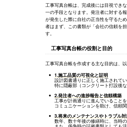
工事写真台帳は、完成後には目視できな
一の手段となります。発注者に対する報
が発生した際に自社の正当性を守るため
者はまず、この書類が「会社の信頼を担
す。
工事写真台帳の役割と目的
工事写真台帳を作成する主な目的は、以
1.施工品質の可視化と証明
設計図書通りに正しく施工されてい
特に隠蔽部（コンクリート打設後な
2.発注者への進捗報告と信頼構築
工事が計画通りに進んでいることを
コミュニケーションを助け、信頼関
3.将来のメンテナンスやトラブル
数年、数十年後の修繕時に、当時の
また、係争時の証拠書類としても活