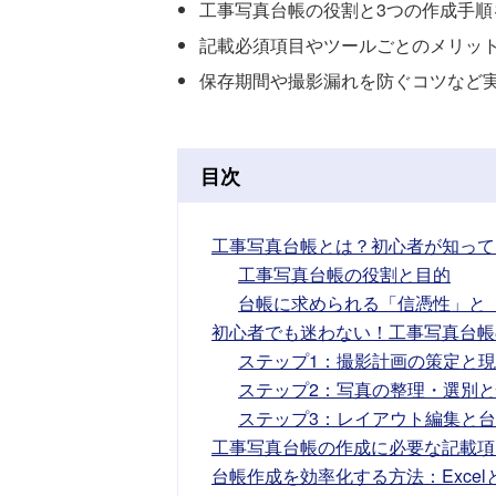
工事写真台帳の役割と3つの作成手順
記載必須項目やツールごとのメリッ
保存期間や撮影漏れを防ぐコツなど
目次
工事写真台帳とは？初心者が知って
工事写真台帳の役割と目的
台帳に求められる「信憑性」と
初心者でも迷わない！工事写真台帳
ステップ1：撮影計画の策定と
ステップ2：写真の整理・選別
ステップ3：レイアウト編集と
工事写真台帳の作成に必要な記載項
台帳作成を効率化する方法：Exce