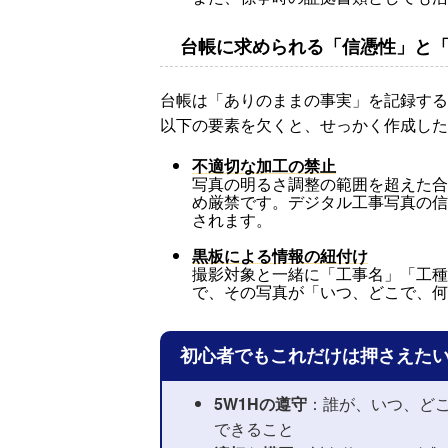
台帳に求められる「信憑性」と
台帳は「ありのままの事実」を記録する
以下の要素を欠くと、せっかく作成した
不適切な加工の禁止
写真の明るさ調整の範囲を超えた合
め厳禁です。デジタル工事写真の信
されます。
黒板による情報の紐付け
撮影対象と一緒に「工事名」「工種
で、その写真が「いつ、どこで、何
初心者でもこれだけは押さえた
5W1Hの遵守
：誰が、いつ、ど
できること