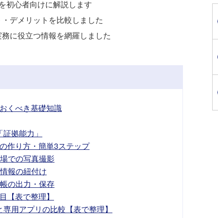
を初心者向けに解説します
ト・デメリットを比較しました
実務に役立つ情報を網羅しました
おくべき基礎知識
「証拠能力」
の作り方・簡単3ステップ
現場での写真撮影
と情報の紐付け
台帳の出力・保存
目【表で整理】
lと専用アプリの比較【表で整理】