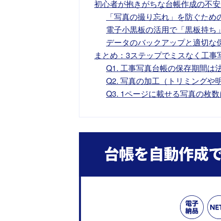
初心者が抱きがちな台帳作成の不安
「写真の撮り忘れ」を防ぐため
電子小黒板の活用で「黒板持ち
データのバックアップと適切な
まとめ：3ステップでミスなく工事
Q1. 工事写真台帳の保存期間
Q2. 写真の加工（トリミング
Q3. 1ページに載せる写真の枚