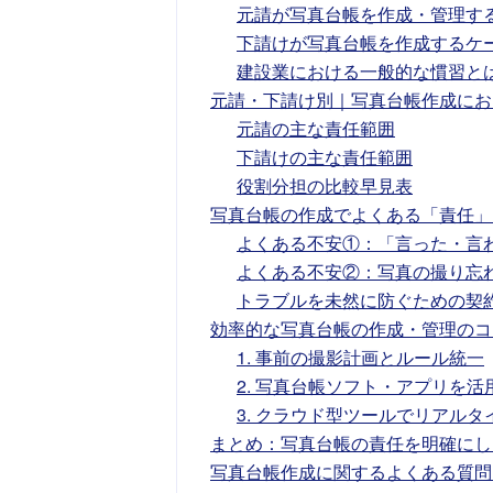
元請が写真台帳を作成・管理す
下請けが写真台帳を作成するケ
建設業における一般的な慣習と
元請・下請け別｜写真台帳作成にお
元請の主な責任範囲
下請けの主な責任範囲
役割分担の比較早見表
写真台帳の作成でよくある「責任」
よくある不安①：「言った・言
よくある不安②：写真の撮り忘
トラブルを未然に防ぐための契
効率的な写真台帳の作成・管理のコ
1. 事前の撮影計画とルール統一
2. 写真台帳ソフト・アプリを活
3. クラウド型ツールでリアル
まとめ：写真台帳の責任を明確にし
写真台帳作成に関するよくある質問（