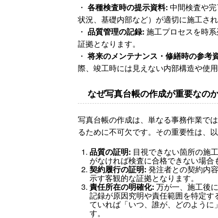
・
各種検査時の提示資料:
中間検査や完
状況、基礎内部など）が適切に施工され
・
品質管理の記録:
施工プロセスを時系
証拠となります。
・
将来のメンテナンス・修繕時の参考資
際、竣工時には見えない内部構造や使用
なぜ写真台帳の作成が重要なの
写真台帳の作成は、単なる事務作業では
るために不可欠です。その重要性は、以
品質の証明:
目視できない箇所の施工
がなければ検査に合格できない場合
契約履行の証明:
発注者との契約内容
示す客観的な証拠となります。
責任所在の明確化:
万が一、施工後に
記録が原因究明や責任範囲を特定す
ていれば「いつ、誰が、どのように
す。