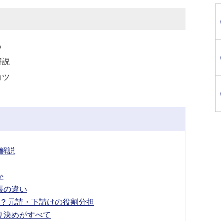
る
解説
コツ
解説
か
帳の違い
？元請・下請けの役割分担
り決めがすべて