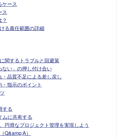
るケース
ース
は？
ける責任範囲の詳細
に関するトラブルと回避策
わない」の押し付け合い
れ・品質不足による差し戻し
約・指示のポイント
ツ
用する
タイムに共有する
、円滑なプロジェクト管理を実現しよう
Q&amp;A）