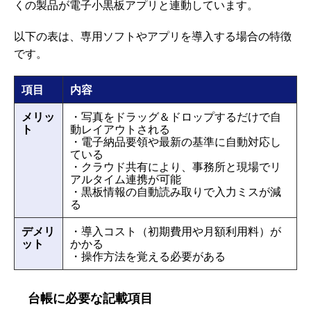
くの製品が電子小黒板アプリと連動しています。
以下の表は、専用ソフトやアプリを導入する場合の特徴
です。
項目
内容
メリッ
・写真をドラッグ＆ドロップするだけで自
ト
動レイアウトされる
・電子納品要領や最新の基準に自動対応し
ている
・クラウド共有により、事務所と現場でリ
アルタイム連携が可能
・黒板情報の自動読み取りで入力ミスが減
る
デメリ
・導入コスト（初期費用や月額利用料）が
ット
かかる
・操作方法を覚える必要がある
台帳に必要な記載項目