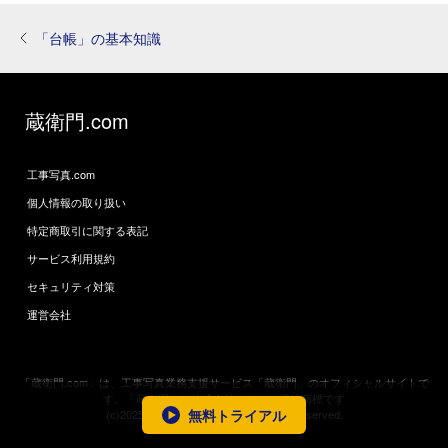
「台帳」の基本知識
蔵衛門.com
工事写真.com
個人情報の取り扱い
特定商取引に関する表記
サービス利用規約
セキュリティ対策
運営会社
「蔵衛門.com」は、工事写真業務支援サービス「蔵衛門」のオフィシャルサイトで
す。「蔵衛門」は株式会社ルクレの登録商標です
無料トライアル
(c)2025 LECRE Inc.JAPAN. All Rights Reserved.