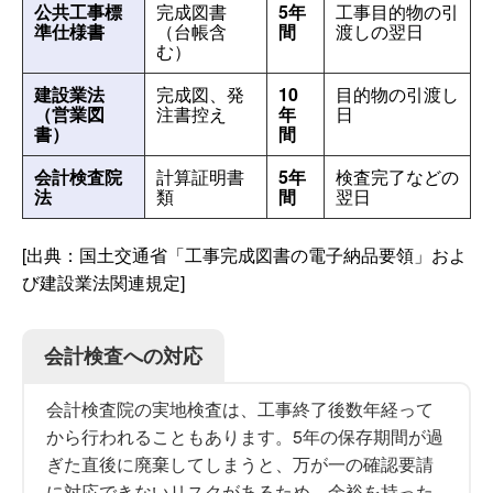
公共工事標
完成図書
5年
工事目的物の引
準仕様書
（台帳含
間
渡しの翌日
む）
建設業法
完成図、発
10
目的物の引渡し
（営業図
注書控え
年
日
書）
間
会計検査院
計算証明書
5年
検査完了などの
法
類
間
翌日
[出典：国土交通省「工事完成図書の電子納品要領」およ
び建設業法関連規定]
会計検査への対応
会計検査院の実地検査は、工事終了後数年経って
から行われることもあります。5年の保存期間が過
ぎた直後に廃棄してしまうと、万が一の確認要請
に対応できないリスクがあるため、余裕を持った