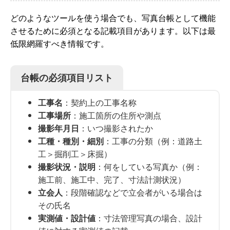
どのようなツールを使う場合でも、写真台帳として機能
させるために必須となる記載項目があります。以下は最
低限網羅すべき情報です。
台帳の必須項目リスト
工事名
：契約上の工事名称
工事場所
：施工箇所の住所や測点
撮影年月日
：いつ撮影されたか
工種・種別・細別
：工事の分類（例：道路土
工＞掘削工＞床掘）
撮影状況・説明
：何をしている写真か（例：
施工前、施工中、完了、寸法計測状況）
立会人
：段階確認などで立会者がいる場合は
その氏名
実測値・設計値
：寸法管理写真の場合、設計