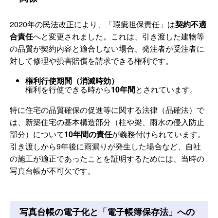
2020年の民法改正により、「瑕疵担保責任」は
契約不適
合責任
へと変更されました。これは、引き渡した建物等
の品質が契約内容と適合しない場合、発注者が受注者に
対して修理や損害賠償を請求できる権利です。
権利行使期間（消滅時効）
権利を行使できる時から
10年間
とされています。
特に住宅の品質確保の促進等に関する法律（品確法）で
は、新築住宅の基本構造部分（柱や梁、雨水の侵入防止
部分）について
10年間の責任
が義務付けられています。
引き渡しから9年後に雨漏りが発生した場合など、自社
の施工が適正であったことを証明するためには、当時の
写真台帳が不可欠です。
写真台帳の電子化と「電子帳簿保存法」への