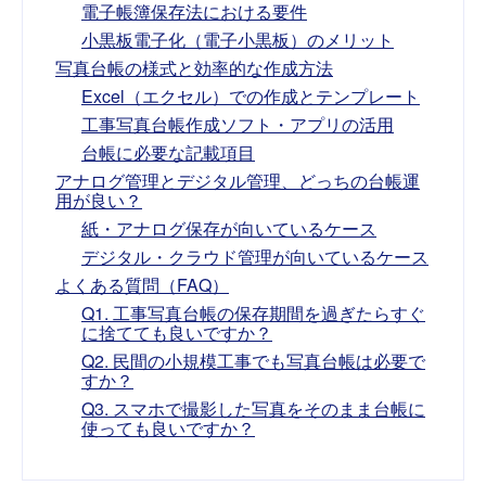
電子帳簿保存法における要件
小黒板電子化（電子小黒板）のメリット
写真台帳の様式と効率的な作成方法
Excel（エクセル）での作成とテンプレート
工事写真台帳作成ソフト・アプリの活用
台帳に必要な記載項目
アナログ管理とデジタル管理、どっちの台帳運
用が良い？
紙・アナログ保存が向いているケース
デジタル・クラウド管理が向いているケース
よくある質問（FAQ）
Q1. 工事写真台帳の保存期間を過ぎたらすぐ
に捨てても良いですか？
Q2. 民間の小規模工事でも写真台帳は必要で
すか？
Q3. スマホで撮影した写真をそのまま台帳に
使っても良いですか？