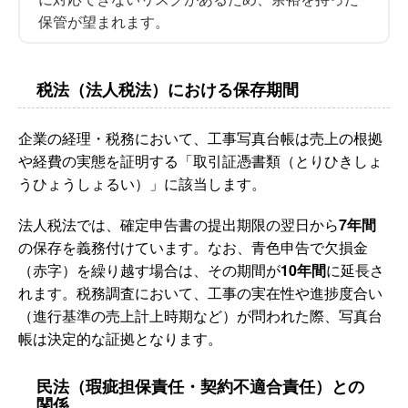
保管が望まれます。
税法（法人税法）における保存期間
企業の経理・税務において、工事写真台帳は売上の根拠
や経費の実態を証明する「取引証憑書類（とりひきしょ
うひょうしょるい）」に該当します。
法人税法では、確定申告書の提出期限の翌日から
7年間
の保存を義務付けています。なお、青色申告で欠損金
（赤字）を繰り越す場合は、その期間が
10年間
に延長さ
れます。税務調査において、工事の実在性や進捗度合い
（進行基準の売上計上時期など）が問われた際、写真台
帳は決定的な証拠となります。
民法（瑕疵担保責任・契約不適合責任）との
関係