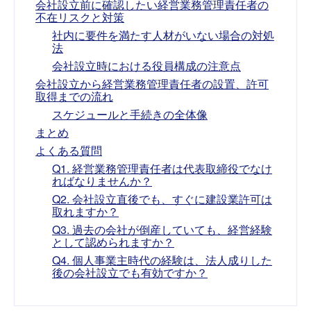
会社設立前に確認したい経営業務管理責任者の
不在リスクと対策
社内に要件を満たす人材がいない場合の対処
法
会社設立時における役員構成の注意点
会社設立から経営業務管理責任者の設置、許可
取得までの流れ
スケジュールと手続きの全体像
まとめ
よくある質問
Q1. 経営業務管理責任者は代表取締役でなけ
ればなりませんか？
Q2. 会社設立直後でも、すぐに建設業許可は
取れますか？
Q3. 過去の会社が倒産していても、経営経験
として認められますか？
Q4. 個人事業主時代の経験は、法人成りした
後の会社設立でも有効ですか？