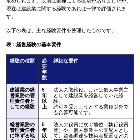
求められます。以前は業種による区別がありましたが、
現在は建設業に関する経験であれば一律で評価されま
す。
以下の表は、主な経験要件を整理したものです。
表：経営経験の基本要件
経験の種類
必
詳細な要件
要
年
数
建設業の経
5
法人の取締役、または個人事業主
営業務の管
年
として建設業を経営していた経
理責任者と
以
験。
しての経験
上
許可を受けようとする業種以外で
も合算可能です。
経営業務の
5
法人の役員に次ぐ地位（執行役員
管理責任者
年
等）や、個人事業主の支配人とし
に準ずる地
以
て、資金調達や技術者配置などの