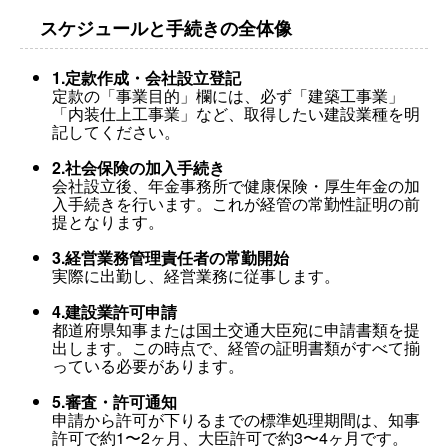
スケジュールと手続きの全体像
1.定款作成・会社設立登記
定款の「事業目的」欄には、必ず「建築工事業」
「内装仕上工事業」など、取得したい建設業種を明
記してください。
2.社会保険の加入手続き
会社設立後、年金事務所で健康保険・厚生年金の加
入手続きを行います。これが経管の常勤性証明の前
提となります。
3.経営業務管理責任者の常勤開始
実際に出勤し、経営業務に従事します。
4.建設業許可申請
都道府県知事または国土交通大臣宛に申請書類を提
出します。この時点で、経管の証明書類がすべて揃
っている必要があります。
5.審査・許可通知
申請から許可が下りるまでの標準処理期間は、知事
許可で約1〜2ヶ月、大臣許可で約3〜4ヶ月です。