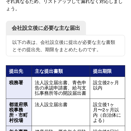
ぞれ異なるため、リストアップして漏れなく対応しまし
ょう。
会社設立後に必要な主な届出
以下の表は、会社設立後に提出が必要な主な書類
とその提出先、期限をまとめたものです。
提出先
主な提出書類
提出期限
税務署
法人設立届出書、青色申
設立後2ヶ月
告の承認申請書、給与支
以内
払事務所等の開設届出書
都道府県
法人設立届出書
設立後1ヶ
税事務
月〜2ヶ月以
所・市町
内（自治体に
村役場
よる）