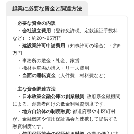
起業に必要な資金と調達方法
・
必要な資金の内訳
・
会社設立費用
（登録免許税、定款認証手数料
など）：約20〜25万円
・
建設業許可申請費用
（知事許可の場合）：約9
万円
・事務所の敷金・礼金、家賃
・機材や車両の購入・リース費用
・
当面の運転資金
（人件費、材料費など）
・
主な資金調達方法
・
日本政策金融公庫の創業融資
: 政府系金融機関
による、創業者向けの低金利融資制度です。
・
地方自治体の制度融資
: 都道府県や市区町村
が、金融機関や信用保証協会と連携して提供する
融資制度です。
・
信用保証協会の保証付き融資
: 企業の借入に対