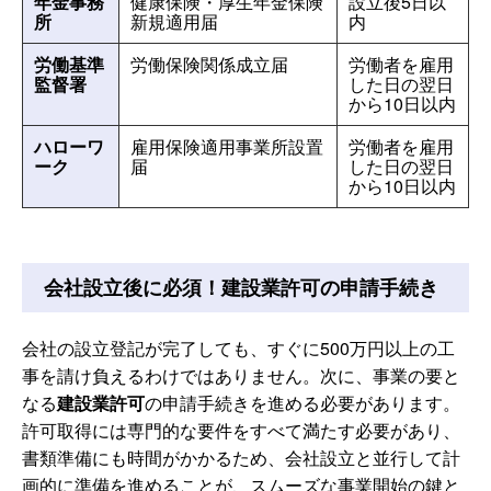
年金事務
健康保険・厚生年金保険
設立後5日以
所
新規適用届
内
労働基準
労働保険関係成立届
労働者を雇用
監督署
した日の翌日
から10日以内
ハローワ
雇用保険適用事業所設置
労働者を雇用
ーク
届
した日の翌日
から10日以内
会社設立後に必須！建設業許可の申請手続き
会社の設立登記が完了しても、すぐに500万円以上の工
事を請け負えるわけではありません。次に、事業の要と
なる
建設業許可
の申請手続きを進める必要があります。
許可取得には専門的な要件をすべて満たす必要があり、
書類準備にも時間がかかるため、会社設立と並行して計
画的に準備を進めることが、スムーズな事業開始の鍵と