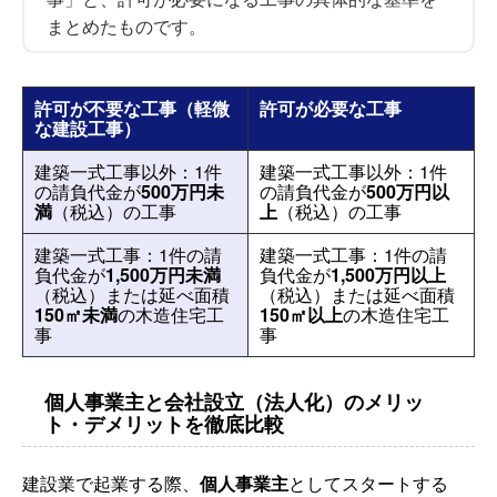
まとめたものです。
許可が不要な工事（軽微
許可が必要な工事
な建設工事）
建築一式工事以外：1件
建築一式工事以外：1件
の請負代金が
500万円未
の請負代金が
500万円以
満
（税込）の工事
上
（税込）の工事
建築一式工事：1件の請
建築一式工事：1件の請
負代金が
1,500万円未満
負代金が
1,500万円以上
（税込）または延べ面積
（税込）または延べ面積
150㎡未満
の木造住宅工
150㎡以上
の木造住宅工
事
事
個人事業主と会社設立（法人化）のメリッ
ト・デメリットを徹底比較
建設業で起業する際、
個人事業主
としてスタートする