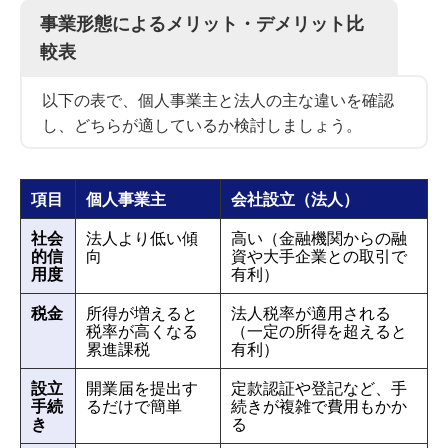
事業形態によるメリット・デメリット比
較表
以下の表で、個人事業主と法人の主な違いを確認
し、どちらが適しているか検討しましょう。
項目
個人事業主
会社設立（法人）
社会
法人より低い傾
高い（金融機関からの融
的信
向
資や大手企業との取引で
用度
有利）
税金
所得が増えると
法人税率が適用される
税率が高くなる
（一定の所得を超えると
累進課税
有利）
設立
開業届を提出す
定款認証や登記など、手
手続
るだけで簡単
続きが複雑で費用もかか
き
る