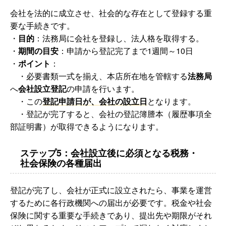
会社を法的に成立させ、社会的な存在として登録する重
要な手続きです。
・
目的
：法務局に会社を登録し、法人格を取得する。
・
期間の目安
：申請から登記完了まで1週間～10日
・
ポイント
：
・必要書類一式を揃え、本店所在地を管轄する
法務局
へ
会社設立登記
の申請を行います。
・この
登記申請日が、会社の設立日
となります。
・登記が完了すると、会社の登記簿謄本（履歴事項全
部証明書）が取得できるようになります。
ステップ5：会社設立後に必須となる税務・
社会保険の各種届出
登記が完了し、会社が正式に設立されたら、事業を運営
するために各行政機関への届出が必要です。税金や社会
保険に関する重要な手続きであり、提出先や期限がそれ