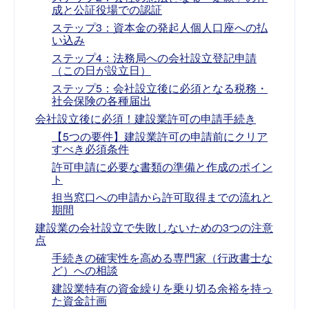
成と公証役場での認証
ステップ3：資本金の発起人個人口座への払
い込み
ステップ4：法務局への会社設立登記申請
（この日が設立日）
ステップ5：会社設立後に必須となる税務・
社会保険の各種届出
会社設立後に必須！建設業許可の申請手続き
【5つの要件】建設業許可の申請前にクリア
すべき必須条件
許可申請に必要な書類の準備と作成のポイン
ト
担当窓口への申請から許可取得までの流れと
期間
建設業の会社設立で失敗しないための3つの注意
点
手続きの確実性を高める専門家（行政書士な
ど）への相談
建設業特有の資金繰りを乗り切る余裕を持っ
た資金計画