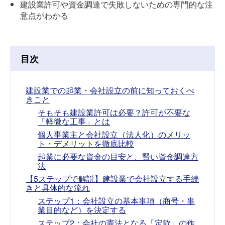
建設業許可や資金調達で失敗しないための専門的な注
意点がわかる
目次
建設業での起業・会社設立の前に知っておくべ
きこと
そもそも建設業許可は必要？許可が不要な
「軽微な工事」とは
個人事業主と会社設立（法人化）のメリッ
ト・デメリットを徹底比較
起業に必要な資金の目安と、賢い資金調達方
法
【5ステップで解説】建設業で会社設立する手続
きと具体的な流れ
ステップ1：会社設立の基本事項（商号・事
業目的など）を決定する
ステップ2：会社の憲法となる「定款」の作