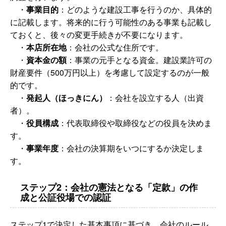
・
事業目的
：どのような建設工事を行うのか、具体的
に記載します。将来的に行う可能性のある事業も記載し
ておくと、後々の変更手続きが不要になります。
・
本店所在地
：会社の公式な住所です。
・
資本金の額
：事業の元手となる資金。建設業許可の
財産要件（500万円以上）を考慮して設定するのが一般
的です。
・
発起人（ほっきにん）
：会社を設立する人（出資
者）。
・
役員構成
：代表取締役や取締役などの役員を決めま
す。
・
事業年度
：会社の決算期をいつにするか決定しま
す。
ステップ2：会社の憲法となる「定款」の作
成と公証役場での認証
ステップ1で決定した基本事項に基づき、会社のルール