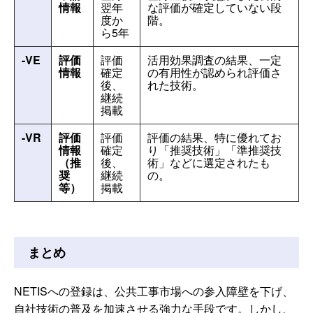
情報
翌年
な評価が確定していない段
度か
階。
ら5年
-VE
評価
評価
活用効果調査の結果、一定
情報
確定
の有用性が認められ評価さ
後、
れた技術。
継続
掲載
-VR
評価
評価
評価の結果、特に優れてお
情報
確定
り「推奨技術」「準推奨技
（推
後、
術」などに選定されたも
奨
継続
の。
等）
掲載
まとめ
NETISへの登録は、公共工事市場への参入障壁を下げ、
自社技術の普及を加速させる強力な手段です。しかし、