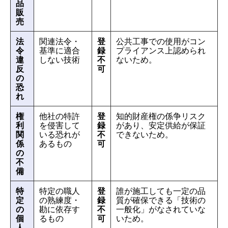
品
販
売
法
関連法令・
登
公共工事での使用がコン
令
基準に適合
録
プライアンス上認められ
違
しない技術
不
ないため。
反
可
の
恐
れ
権
他社の特許
登
知的財産権の係争リスク
利
を侵害して
録
があり、安定供給が保証
関
いる恐れが
不
できないため。
係
あるもの
可
の
不
備
特
特定の職人
登
誰が施工しても一定の品
定
の熟練度・
録
質が確保できる「技術の
の
勘に依存す
不
一般化」がなされていな
個
るもの
可
いため。
人