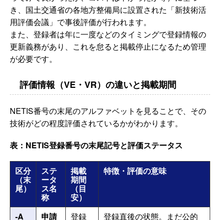
き、国土交通省の各地方整備局に設置された「新技術活
用評価会議」で事後評価が行われます。
また、登録者は年に一度などのタイミングで登録情報の
更新義務があり、これを怠ると掲載停止になるため管理
が必要です。
評価情報（VE・VR）の違いと掲載期間
NETIS番号の末尾のアルファベットを見ることで、その
技術がどの程度評価されているかがわかります。
表：NETIS登録番号の末尾記号と評価ステータス
区分
ステ
掲載
特徴・評価の意味
（末
ータ
期間
尾）
ス名
（目
称
安）
-A
申請
登録
登録直後の状態。まだ公的