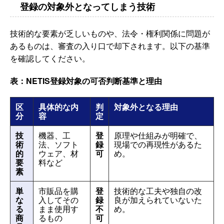
登録の対象外となってしまう技術
技術的な要素が乏しいものや、法令・権利関係に問題が
あるものは、審査の入り口で却下されます。以下の基準
を確認してください。
表：NETIS登録対象の可否判断基準と理由
区
具体的な内
判
対象外となる理由
分
容
定
技
機器、工
登
原理や仕組みが明確で、
術
法、ソフト
録
現場での再現性があるた
的
ウェア、材
可
め。
要
料など
素
単
市販品を購
登
技術的な工夫や独自の改
な
入してその
録
良が加えられていないた
る
まま使用す
不
め。
商
るもの
可