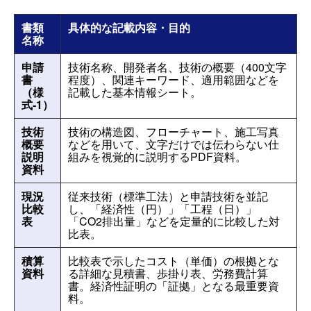
書類
具体的な記載内容・目的
名称
申請
技術名称、開発者名、技術の概要（400文字
書
程度）、関連キーワード、適用範囲などを
（様
記載した基本情報シート。
式-1）
技術
技術の構造図、フローチャート、施工写真
概要
などを用いて、文字だけでは伝わらない仕
説明
組みを視覚的に説明するPDF資料。
資料
現況
従来技術（標準工法）と申請技術を並記
比較
し、「経済性（円）」「工程（日）」
表
「CO2排出量」などを定量的に比較した対
比表。
積算
比較表で示したコスト（単価）の根拠とな
資料
る詳細な見積書、歩掛り表、労務費計算
書。経済性証明の「証拠」となる最重要資
料。