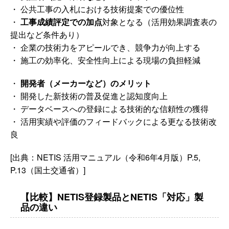
・ 公共工事の入札における技術提案での優位性
・
工事成績評定での加点
対象となる（活用効果調査表の
提出など条件あり）
・ 企業の技術力をアピールでき、競争力が向上する
・ 施工の効率化、安全性向上による現場の負担軽減
・
開発者（メーカーなど）のメリット
・ 開発した新技術の普及促進と認知度向上
・ データベースへの登録による技術的な信頼性の獲得
・ 活用実績や評価のフィードバックによる更なる技術改
良
[出典：NETIS 活用マニュアル（令和6年4月版）P.5,
P.13（国土交通省）]
【比較】NETIS登録製品とNETIS「対応」製
品の違い