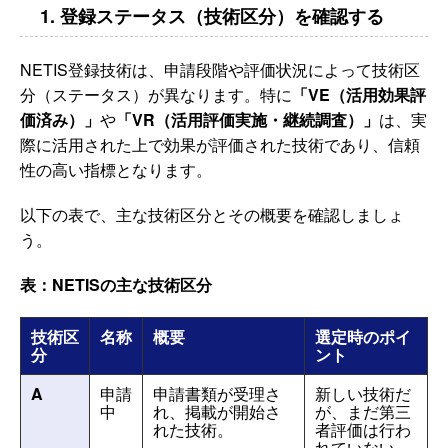
1. 登録ステータス（技術区分）を確認する
NETIS登録技術は、申請段階や評価状況によって技術区
分（ステータス）が異なります。特に
「VE（活用効果評
価済み）」
や
「VR（活用評価実施・継続調査）」
は、実
際に活用された上で効果が評価された技術であり、信頼
性の高い指標となります。
以下の表で、主な技術区分とその概要を確認しましょ
う。
表：NETISの主な技術区分
技術区
名称
概要
選定時のポイ
分
ント
A
申請
申請書類が受理さ
新しい技術だ
中
れ、掲載が開始さ
が、まだ第三
れた技術。
者評価は行わ
れていない。