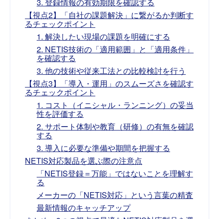
3. 登録情報の有効期限を確認する
【視点2】「自社の課題解決」に繋がるか判断す
るチェックポイント
1. 解決したい現場の課題を明確にする
2. NETIS技術の「適用範囲」と「適用条件」
を確認する
3. 他の技術や従来工法との比較検討を行う
【視点3】「導入・運用」のスムーズさを確認す
るチェックポイント
1. コスト（イニシャル・ランニング）の妥当
性を評価する
2. サポート体制や教育（研修）の有無を確認
する
3. 導入に必要な準備や期間を把握する
NETIS対応製品を選ぶ際の注意点
「NETIS登録＝万能」ではないことを理解す
る
メーカーの「NETIS対応」という言葉の精査
最新情報のキャッチアップ