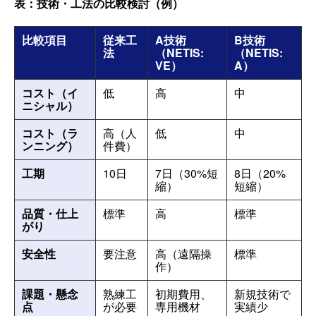
表：技術・工法の比較検討（例）
比較項目
従来工
A技術
B技術
法
（NETIS:
（NETIS:
VE）
A）
コスト（イ
低
高
中
ニシャル）
コスト（ラ
高（人
低
中
ンニング）
件費）
工期
10日
7日（30%短
8日（20%
縮）
短縮）
品質・仕上
標準
高
標準
がり
安全性
要注意
高（遠隔操
標準
作）
課題・懸念
熟練工
初期費用、
新規技術で
点
が必要
専用機材
実績少