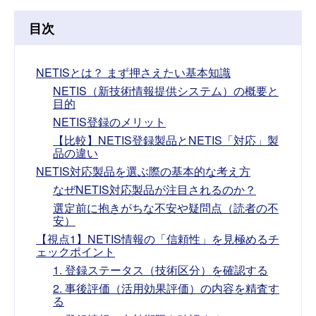
目次
NETISとは？ まず押さえたい基本知識
NETIS（新技術情報提供システム）の概要と
目的
NETIS登録のメリット
【比較】NETIS登録製品とNETIS「対応」製
品の違い
NETIS対応製品を選ぶ際の基本的な考え方
なぜNETIS対応製品が注目されるのか？
選定前に抱きがちな不安や疑問点（読者の不
安）
【視点1】NETIS情報の「信頼性」を見極めるチ
ェックポイント
1. 登録ステータス（技術区分）を確認する
2. 事後評価（活用効果評価）の内容を精査す
る