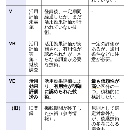
V
活用
登録後、一定期間
-
評価
経過したが、まだ
未実
活用効果評価が行
施
われていない技
術。
VR
活用
活用効果評価が実
一定の評価が
評価
施され、有用性が
あるが、適用
実
認められたが、さ
条件などに注
施・
らなる調査が必要
意が必要。
継続
な技術。
調査
VE
活用
活用効果評価によ
最も信頼性が
効果
り、
有用性が明確
高い
区分の一
評価
に認められた技
つ。積極的に
済み
術
。
検討したい。
（旧）
旧登
掲載期間が終了し
原則として選
録
た技術（参考情
定対象外だ
報）。
が、後継技術
の参考になる
場合も。