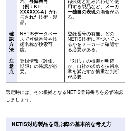
れ、
登録番号
録技術と組み合わせて使
（例：KT-
用する製品など、
メーカ
XXXXXX-A）
が付
ー独自の表現
の場合があ
与された技術・製
る。
品。
確
NETISデータベー
登録番号の有無、どの
認
スで登録番号や技
NETIS技術に基づいてい
方
術名称が検索可
るかをメーカーに確認す
法
能。
る必要がある。
注
登録情報（評価、
「対応」の根拠が明確
意
期限）の確認が必
か、自社の求める技術水
点
要。
準を満たすか慎重な判断
が必要。
選定時には、その根拠となるNETIS登録番号を必ず確認
しましょう。
NETIS対応製品を選ぶ際の基本的な考え方