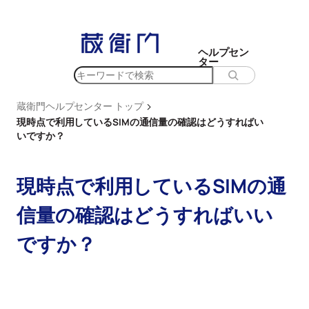
内
容
を
ヘルプセン
ター
ス
検
キ
索
ッ
>
蔵衛門ヘルプセンター トップ
プ
現時点で利用しているSIMの通信量の確認はどうすればい
いですか？
現時点で利用しているSIMの通
信量の確認はどうすればいい
ですか？